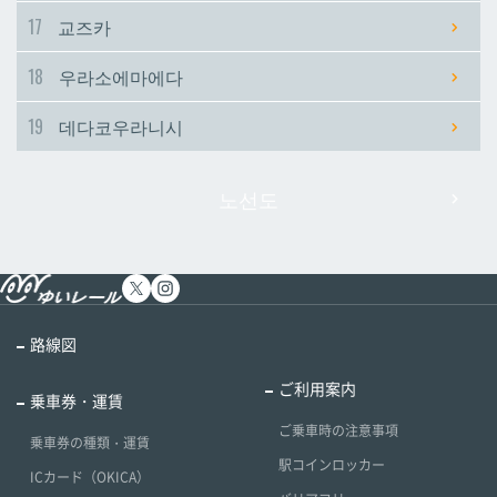
17
교즈카
18
우라소에마에다
19
데다코우라니시
노선도
路線図
ご利用案内
乗車券・運賃
ご乗車時の注意事項
乗車券の種類・運賃
駅コインロッカー
ICカード（OKICA）