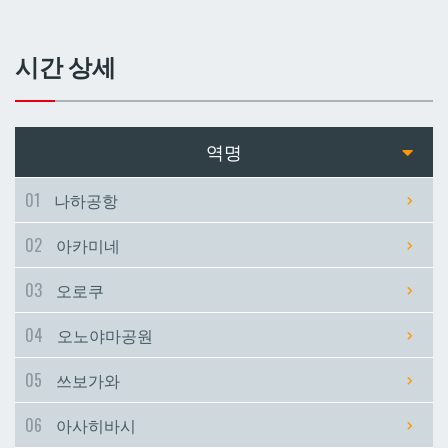
쓰보가와
쓰보가와
시간 상세
아사히바시
아사히바시
현청앞
현청앞
역명
미에바시
미에바시
01
나하공항
02
아카미네
마키시
마키시
03
오로쿠
아사토
아사토
04
오노야마공원
오모로마치
오모로마치
05
쓰보가와
06
아사히바시
후루지마
후루지마