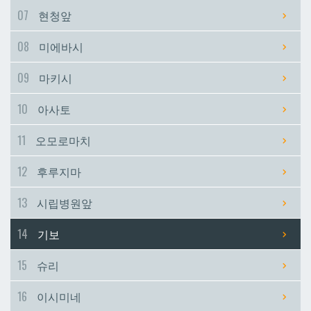
07
현청앞
시립병원앞
시립병원앞
08
미에바시
기보
기보
09
마키시
10
아사토
슈리
슈리
11
오모로마치
이시미네
이시미네
12
후루지마
교즈카
교즈카
13
시립병원앞
14
기보
우라소에마에다
우라소에마에다
15
슈리
데다코우라니시
데다코우라니시
16
이시미네