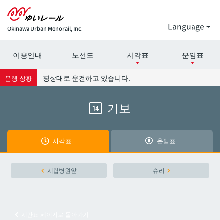
Okinawa Urban Monorail, Inc.
이용안내
노선도
시각표
운임표
시간표 세부 정보의 방송국 이름을 선택하십시오.
요금표에 대한 자세한 내용은 역 이름을 선택하십시오.
평상대로 운전하고 있습니다.
운행 상황
기보
14
나하공항
나하공항
아카미네
아카미네
시각표
운임표
오로쿠
오로쿠
시립병원앞
슈리
오노야마공원
오노야마공원
시간표 페이지로 돌아가기