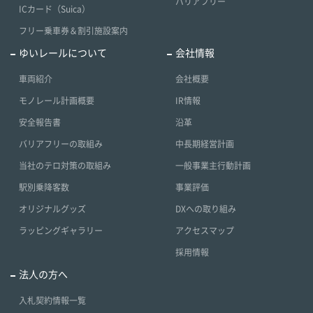
バリアフリー
ICカード（Suica）
フリー乗車券＆割引施設案内
ゆいレールについて
会社情報
車両紹介
会社概要
モノレール計画概要
IR情報
安全報告書
沿革
バリアフリーの取組み
中長期経営計画
当社のテロ対策の取組み
一般事業主行動計画
駅別乗降客数
事業評価
オリジナルグッズ
DXへの取り組み
ラッピングギャラリー
アクセスマップ
採用情報
法人の方へ
入札契約情報一覧