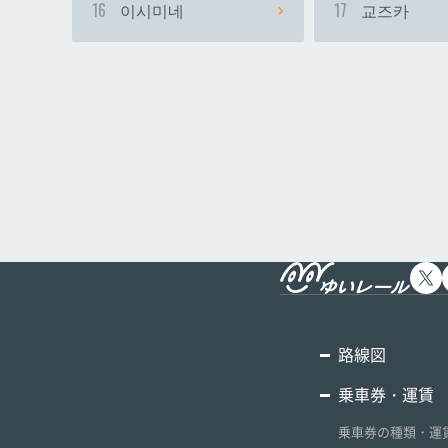
16
이시미네
17
교즈카
路線図
乗車券・運賃
乗車券の種類・運