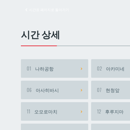
시간표 페이지로 돌아가기
교즈
교즈
시간 상세
01
나하공항
02
아카미네
06
아사히바시
07
현청앞
11
오모로마치
12
후루지마