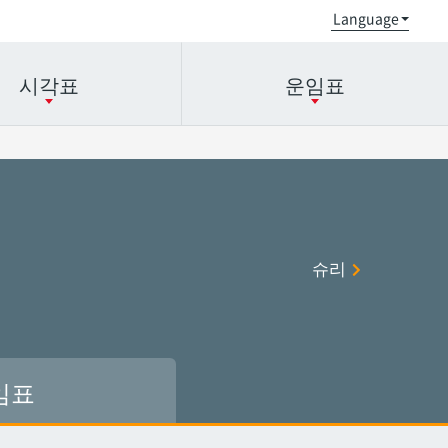
시각표
운임표
오로쿠
오로쿠
오노야마공원
오노야마공원
슈리
현청앞
현청앞
미에바시
미에바시
오모로마치
오모로마치
후루지마
후루지마
임표
슈리
슈리
이시미네
이시미네