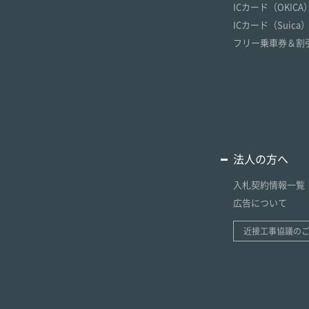
ICカード（OKICA
ICカード（Suica
フリー乗車券＆割
法人の方へ
入札契約情報一覧
広告について
近接工事協議の