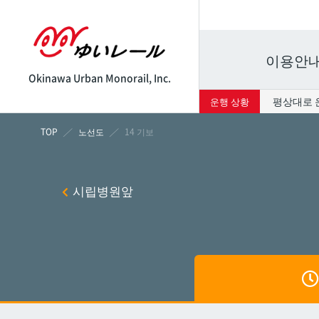
이용안
Okinawa Urban Monorail, Inc.
평상대로 
운행 상황
시각표
운임표
노선도
14 기보
나하
나하
시립병원앞
쓰보
쓰보
마키
마키
시립병
시립병