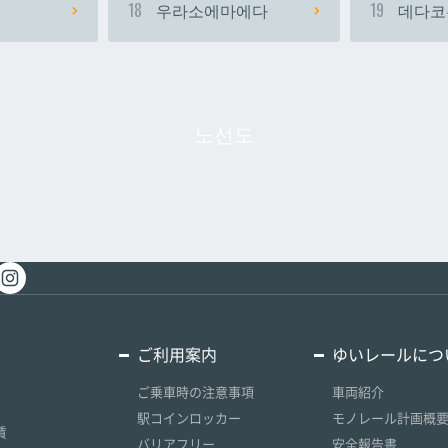
18
우라소에마에다
19
데다코
노선도
ご利用案内
ゆいレールにつ
ご乗車時の注意事項
車両紹介
駅コインロッカー
モノレール計画概
賃
バリアフリー
安全報告書