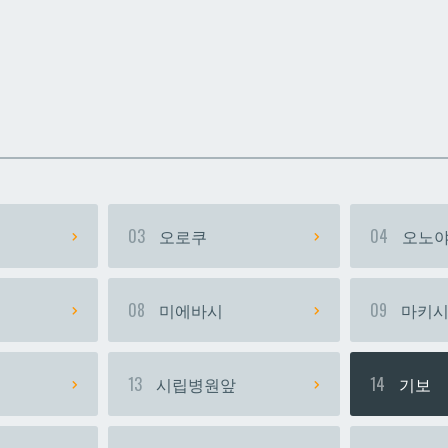
카
카
우라소에마에다
우라소에마에다
03
오로쿠
04
오노야
08
미에바시
09
마키
13
시립병원앞
14
기보