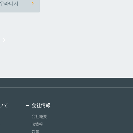
우라니시
いて
会社情報
会社概要
要
IR情報
沿革