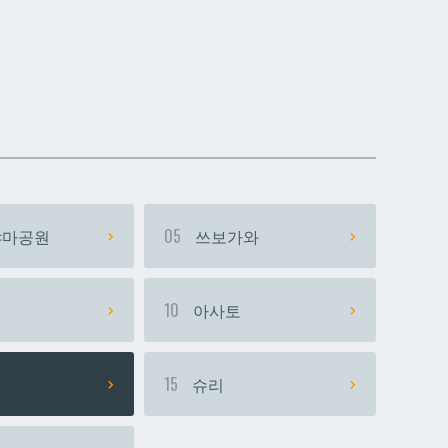
데다코우라니시
데다코우라니시
마공원
05
쓰보가와
시
10
아사토
15
슈리