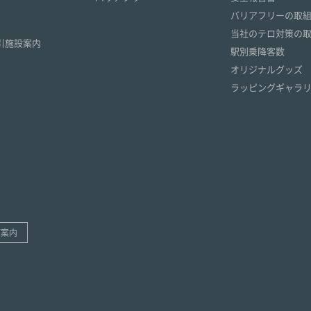
）
バリアフリーの取
）
当社のテロ対策の
引施設案内
駅別乗降客数
オリジナルグッズ
ラッピングギャラ
ご案内