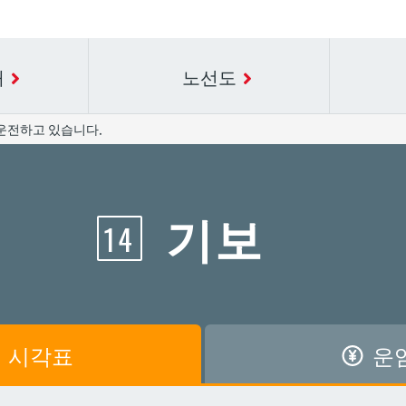
내
노선도
운전하고 있습니다.
요금표에 대한 자세한 내용은 역 이름을 선택하십시오.
시간표 세부 정보의 방송국 이름을 선택하십시오.
기보
14
공항
공항
아카미네
아카미네
가와
가와
아사히바시
아사히바시
시
시
아사토
아사토
시각표
운
원앞
원앞
기보
기보