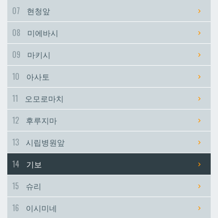
07
현청앞
시립병원앞
시립병원앞
08
미에바시
기보
기보
09
마키시
10
아사토
슈리
슈리
11
오모로마치
이시미네
이시미네
12
후루지마
교즈카
교즈카
13
시립병원앞
14
기보
우라소에마에다
우라소에마에다
15
슈리
데다코우라니시
데다코우라니시
16
이시미네