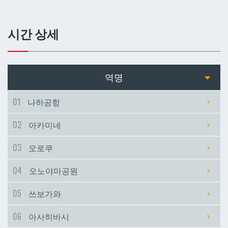
쓰보가와
쓰보가와
시간 상세
아사히바시
아사히바시
현청앞
현청앞
역명
미에바시
미에바시
01
나하공항
02
아카미네
마키시
마키시
03
오로쿠
아사토
아사토
04
오노야마공원
오모로마치
오모로마치
05
쓰보가와
06
아사히바시
후루지마
후루지마