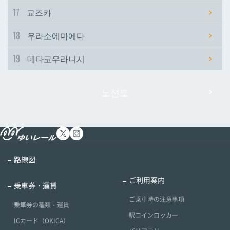
17
교즈카
18
우라소에마에다
19
데다코우라니시
노선도
路線図
ご利用案内
乗車券・運賃
ご乗車時の注意事項
乗車券の種類・運賃
駅コインロッカー
ICカード（OKICA）