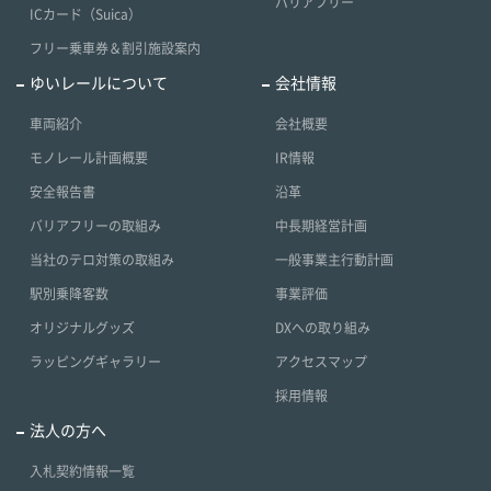
バリアフリー
ICカード（Suica）
フリー乗車券＆割引施設案内
ゆいレールについて
会社情報
車両紹介
会社概要
モノレール計画概要
IR情報
安全報告書
沿革
バリアフリーの取組み
中長期経営計画
当社のテロ対策の取組み
一般事業主行動計画
駅別乗降客数
事業評価
オリジナルグッズ
DXへの取り組み
ラッピングギャラリー
アクセスマップ
採用情報
法人の方へ
入札契約情報一覧