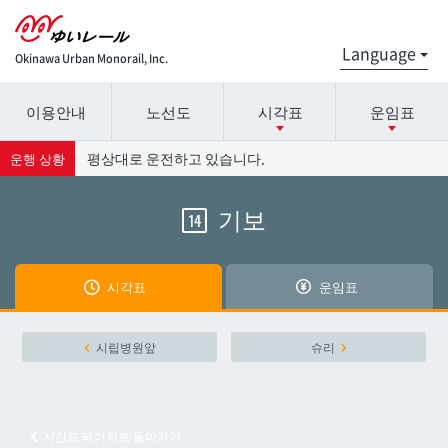
Okinawa Urban Monorail, Inc.
이용안내
노선도
시각표
운임표
시간표 세부 정보의 방송국 이름을 선택하십시오.
요금표에 대한 자세한 내용은 역 이름을 선택하십시오.
평상대로 운전하고 있습니다.
운행 상황
기보
14
나하공항
나하공항
아카미네
아카미네
시각표
운임표
오로쿠
오로쿠
시립병원앞
슈리
오노야마공원
오노야마공원
시간표 페이지로 돌아가기