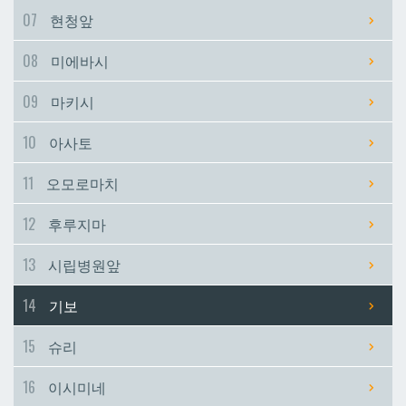
07
현청앞
시립병원앞
시립병원앞
08
미에바시
기보
기보
09
마키시
10
아사토
슈리
슈리
11
오모로마치
이시미네
이시미네
12
후루지마
교즈카
교즈카
13
시립병원앞
14
기보
우라소에마에다
우라소에마에다
15
슈리
데다코우라니시
데다코우라니시
16
이시미네