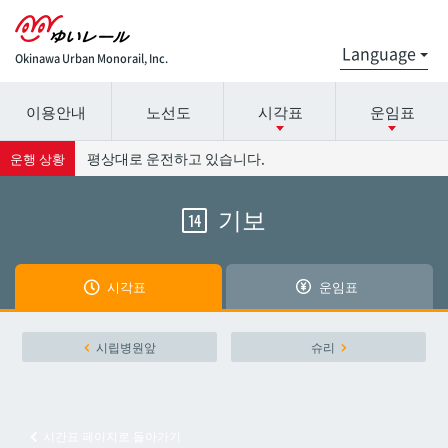
Okinawa Urban Monorail, Inc.
이용안내
노선도
시각표
운임표
시간표 세부 정보의 방송국 이름을 선택하십시오.
요금표에 대한 자세한 내용은 역 이름을 선택하십시오.
평상대로 운전하고 있습니다.
운행 상황
기보
14
나하공항
나하공항
아카미네
아카미네
시각표
운임표
오로쿠
오로쿠
시립병원앞
슈리
오노야마공원
오노야마공원
시간표 페이지로 돌아가기