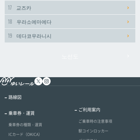
17
교즈카
18
우라소에마에다
19
데다코우라니시
노선도
路線図
ご利用案内
乗車券・運賃
ご乗車時の注意事項
乗車券の種類・運賃
駅コインロッカー
ICカード（OKICA）