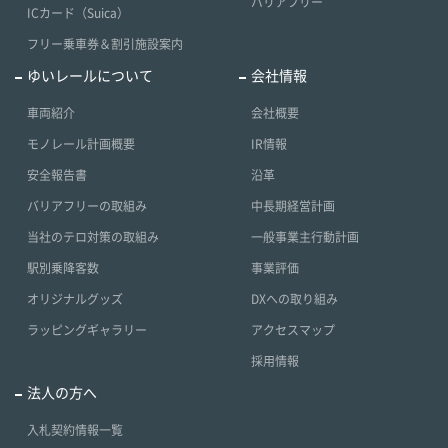
バリアフリー
ICカード（Suica）
フリー乗車券＆割引施設案内
ゆいレールについて
会社情報
車両紹介
会社概要
モノレール計画概要
IR情報
安全報告書
沿革
バリアフリーの取組み
中長期経営計画
当社のテロ対策の取組み
一般事業主行動計画
駅別乗降客数
事業評価
オリジナルグッズ
DXへの取り組み
ラッピングギャラリー
アクセスマップ
採用情報
法人の方へ
入札契約情報一覧