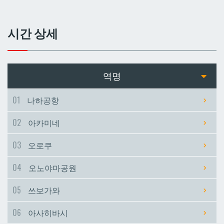
쓰보가와
쓰보가와
시간 상세
아사히바시
아사히바시
현청앞
현청앞
역명
미에바시
미에바시
01
나하공항
02
아카미네
마키시
마키시
03
오로쿠
아사토
아사토
04
오노야마공원
오모로마치
오모로마치
05
쓰보가와
06
아사히바시
후루지마
후루지마