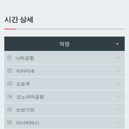
쓰보가와
쓰보가와
시간 상세
아사히바시
아사히바시
현청앞
현청앞
역명
미에바시
미에바시
01
나하공항
02
아카미네
마키시
마키시
03
오로쿠
아사토
아사토
04
오노야마공원
오모로마치
오모로마치
05
쓰보가와
06
아사히바시
후루지마
후루지마