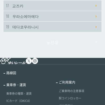
17
교즈카
18
우라소에마에다
19
데다코우라니시
노선도
路線図
ご利用案内
乗車券・運賃
ご乗車時の注意事項
乗車券の種類・運賃
駅コインロッカー
ICカード（OKICA）