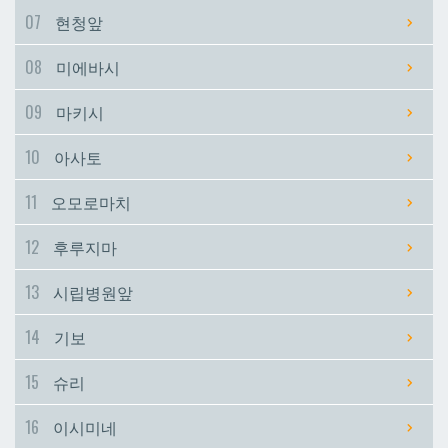
07
현청앞
시립병원앞
시립병원앞
08
미에바시
기보
기보
09
마키시
10
아사토
슈리
슈리
11
오모로마치
이시미네
이시미네
12
후루지마
교즈카
교즈카
13
시립병원앞
14
기보
우라소에마에다
우라소에마에다
15
슈리
데다코우라니시
데다코우라니시
16
이시미네