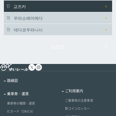
17
교즈카
18
우라소에마에다
19
데다코우라니시
노선도
路線図
ご利用案内
乗車券・運賃
ご乗車時の注意事項
乗車券の種類・運賃
駅コインロッカー
ICカード（OKICA）