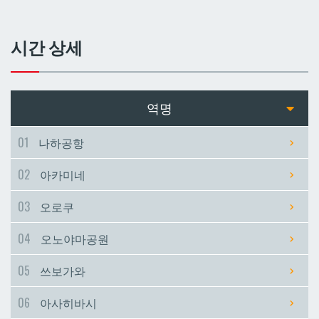
쓰보가와
쓰보가와
시간 상세
아사히바시
아사히바시
현청앞
현청앞
역명
미에바시
미에바시
01
나하공항
02
아카미네
마키시
마키시
03
오로쿠
아사토
아사토
04
오노야마공원
오모로마치
오모로마치
05
쓰보가와
06
아사히바시
후루지마
후루지마