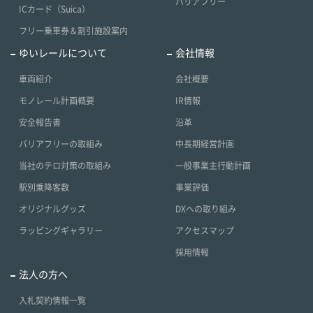
バリアフリー
ICカード（Suica）
フリー乗車券＆割引施設案内
ゆいレールについて
会社情報
車両紹介
会社概要
モノレール計画概要
IR情報
安全報告書
沿革
バリアフリーの取組み
中長期経営計画
当社のテロ対策の取組み
一般事業主行動計画
駅別乗降客数
事業評価
オリジナルグッズ
DXへの取り組み
ラッピングギャラリー
アクセスマップ
採用情報
法人の方へ
入札契約情報一覧