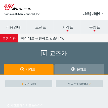
Okinawa Urban Monorail, Inc.
이용안내
노선도
시각표
운임표
시간표 세부 정보의 방송국 이름을 선택하십시오.
요금표에 대한 자세한 내용은 역 이름을 선택하십시오.
평상대로 운전하고 있습니다.
운행 상황
교즈카
17
나하공항
나하공항
아카미네
아카미네
시각표
운임표
오로쿠
오로쿠
이시미네
우라소에마에다
오노야마공원
오노야마공원
시간표 페이지로 돌아가기