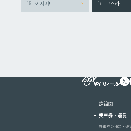
16
이시미네
17
교즈카
路線図
乗車券・運賃
乗車券の種類・運