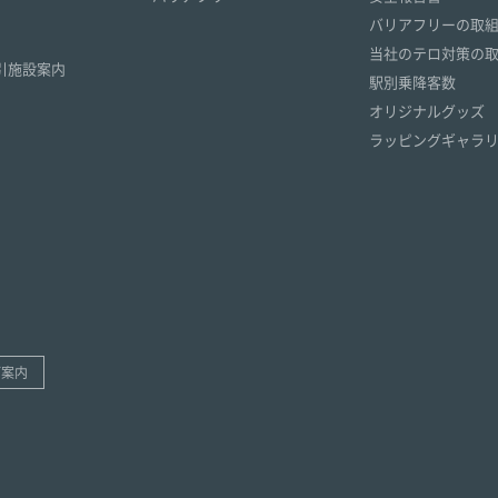
）
バリアフリーの取
）
当社のテロ対策の
引施設案内
駅別乗降客数
オリジナルグッズ
ラッピングギャラ
ご案内