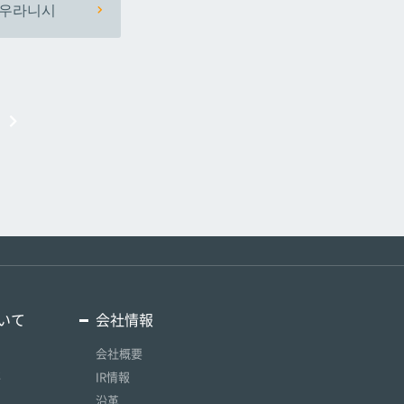
우라니시
いて
会社情報
会社概要
要
IR情報
沿革