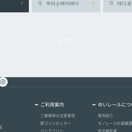
18
우라소에마에다
19
데다코
노선도
ご利用案内
ゆいレールにつ
ご乗車時の注意事項
車両紹介
駅コインロッカー
モノレール計画概
賃
バリアフリー
安全報告書