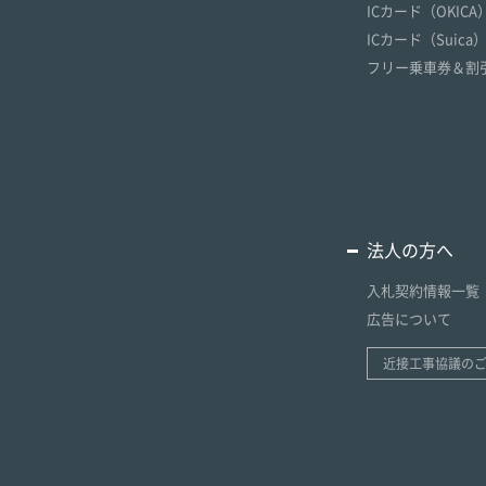
ICカード（OKICA
ICカード（Suica
フリー乗車券＆割
法人の方へ
入札契約情報一覧
広告について
近接工事協議の