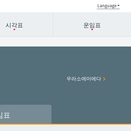
시각표
운임표
오로쿠
오로쿠
오노야마공원
오노야마공원
우라소에마에다
현청앞
현청앞
미에바시
미에바시
오모로마치
오모로마치
후루지마
후루지마
임표
슈리
슈리
이시미네
이시미네