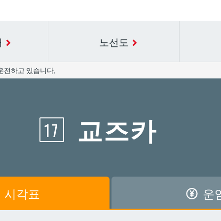
내
노선도
운전하고 있습니다.
요금표에 대한 자세한 내용은 역 이름을 선택하십시오.
시간표 세부 정보의 방송국 이름을 선택하십시오.
교즈카
17
공항
공항
아카미네
아카미네
가와
가와
아사히바시
아사히바시
시
시
아사토
아사토
시각표
운
원앞
원앞
기보
기보