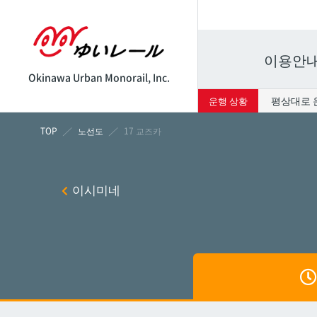
이용안
Okinawa Urban Monorail, Inc.
평상대로 
운행 상황
시각표
운임표
노선도
17 교즈카
나하
나하
이시미네
쓰보
쓰보
마키
마키
시립병
시립병