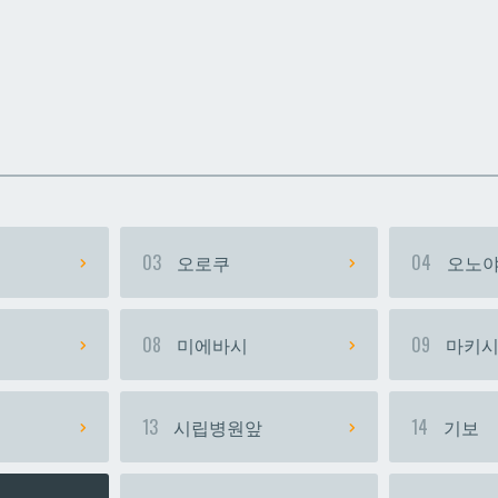
카
카
우라소에마에다
우라소에마에다
03
오로쿠
04
오노야
08
미에바시
09
마키
13
시립병원앞
14
기보