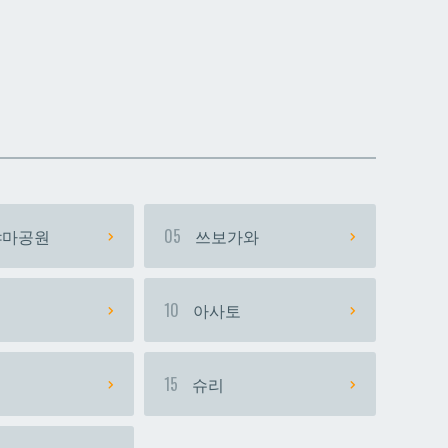
데다코우라니시
데다코우라니시
마공원
05
쓰보가와
시
10
아사토
15
슈리