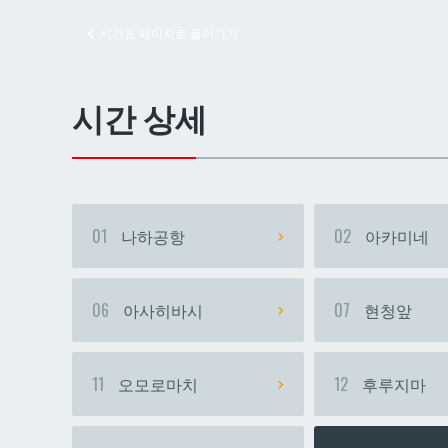
시간표 페이지로 돌아가기
교즈
교즈
시간 상세
01
나하공항
02
아카미네
06
아사히바시
07
현청앞
11
오모로마치
12
후루지마