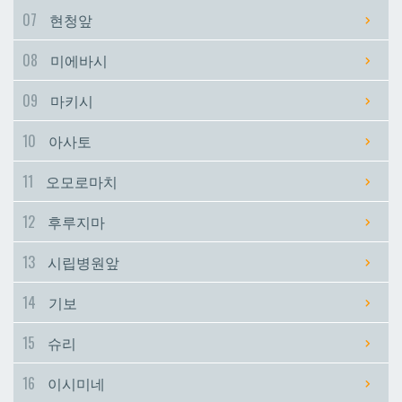
07
현청앞
시립병원앞
시립병원앞
08
미에바시
기보
기보
09
마키시
10
아사토
슈리
슈리
11
오모로마치
이시미네
이시미네
12
후루지마
교즈카
교즈카
13
시립병원앞
14
기보
우라소에마에다
우라소에마에다
15
슈리
데다코우라니시
데다코우라니시
16
이시미네