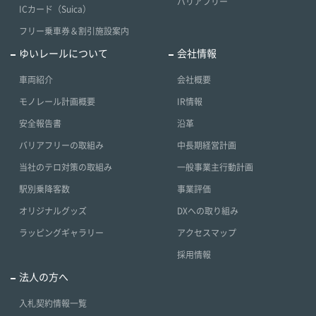
バリアフリー
ICカード（Suica）
フリー乗車券＆割引施設案内
ゆいレールについて
会社情報
車両紹介
会社概要
モノレール計画概要
IR情報
安全報告書
沿革
バリアフリーの取組み
中長期経営計画
当社のテロ対策の取組み
一般事業主行動計画
駅別乗降客数
事業評価
オリジナルグッズ
DXへの取り組み
ラッピングギャラリー
アクセスマップ
採用情報
法人の方へ
入札契約情報一覧