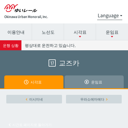
Okinawa Urban Monorail, Inc.
이용안내
노선도
시각표
운임표
시간표 세부 정보의 방송국 이름을 선택하십시오.
요금표에 대한 자세한 내용은 역 이름을 선택하십시오.
평상대로 운전하고 있습니다.
운행 상황
교즈카
17
나하공항
나하공항
아카미네
아카미네
시각표
운임표
오로쿠
오로쿠
이시미네
우라소에마에다
오노야마공원
오노야마공원
시간표 페이지로 돌아가기