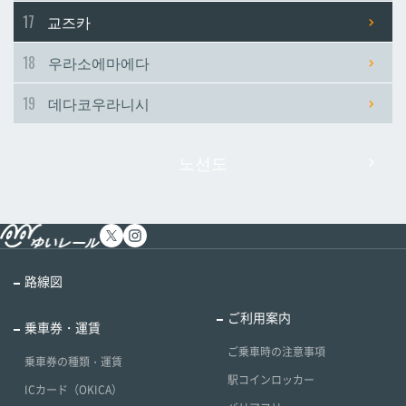
17
교즈카
18
우라소에마에다
19
데다코우라니시
노선도
路線図
ご利用案内
乗車券・運賃
ご乗車時の注意事項
乗車券の種類・運賃
駅コインロッカー
ICカード（OKICA）