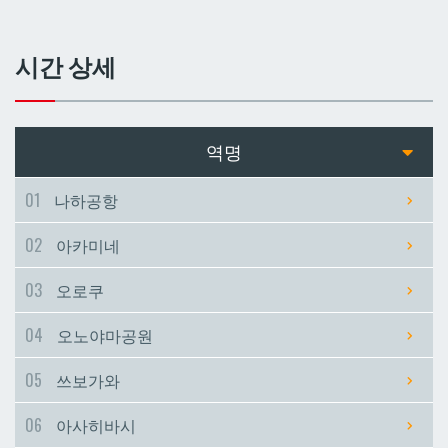
쓰보가와
쓰보가와
시간 상세
아사히바시
아사히바시
현청앞
현청앞
역명
미에바시
미에바시
01
나하공항
02
아카미네
마키시
마키시
03
오로쿠
아사토
아사토
04
오노야마공원
오모로마치
오모로마치
05
쓰보가와
06
아사히바시
후루지마
후루지마