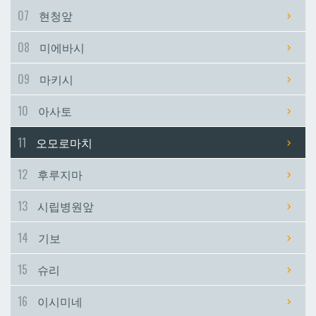
07
현청앞
시립병원앞
시립병원앞
08
미에바시
기보
기보
09
마키시
10
아사토
슈리
슈리
11
오모로마치
이시미네
이시미네
12
후루지마
교즈카
교즈카
13
시립병원앞
14
기보
우라소에마에다
우라소에마에다
15
슈리
데다코우라니시
데다코우라니시
16
이시미네