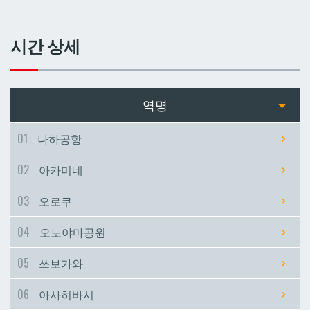
쓰보가와
쓰보가와
시간 상세
아사히바시
아사히바시
현청앞
현청앞
역명
미에바시
미에바시
01
나하공항
02
아카미네
마키시
마키시
03
오로쿠
아사토
아사토
04
오노야마공원
오모로마치
오모로마치
05
쓰보가와
06
아사히바시
후루지마
후루지마