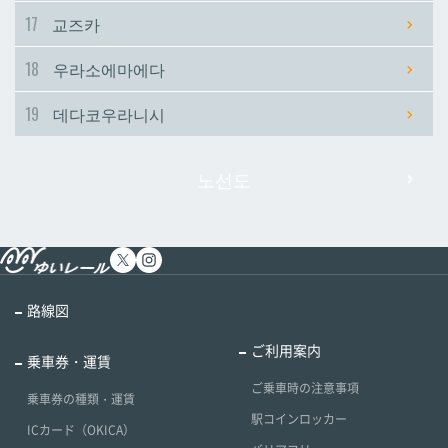
17
교즈카
18
우라소에마에다
19
데다코우라니시
노선도
路線図
ご利用案内
乗車券・運賃
ご乗車時の注意事項
乗車券の種類・運賃
駅コインロッカー
ICカード（OKICA）