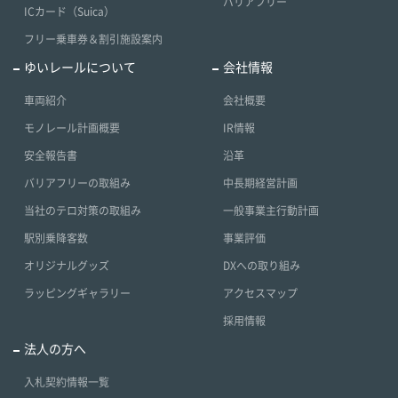
バリアフリー
ICカード（Suica）
フリー乗車券＆割引施設案内
ゆいレールについて
会社情報
車両紹介
会社概要
モノレール計画概要
IR情報
安全報告書
沿革
バリアフリーの取組み
中長期経営計画
当社のテロ対策の取組み
一般事業主行動計画
駅別乗降客数
事業評価
オリジナルグッズ
DXへの取り組み
ラッピングギャラリー
アクセスマップ
採用情報
法人の方へ
入札契約情報一覧