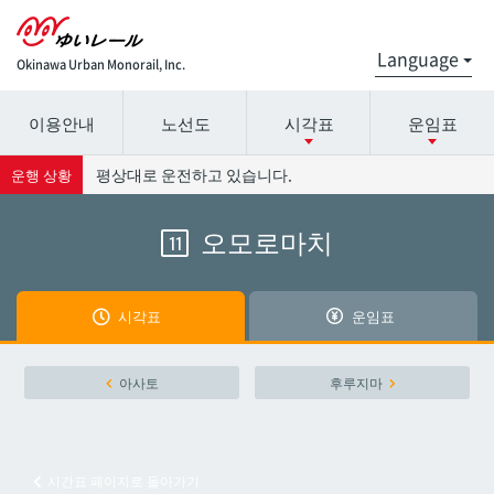
Okinawa Urban Monorail, Inc.
이용안내
노선도
시각표
운임표
시간표 세부 정보의 방송국 이름을 선택하십시오.
요금표에 대한 자세한 내용은 역 이름을 선택하십시오.
평상대로 운전하고 있습니다.
운행 상황
오모로마치
11
나하공항
나하공항
아카미네
아카미네
시각표
운임표
오로쿠
오로쿠
아사토
후루지마
오노야마공원
오노야마공원
시간표 페이지로 돌아가기