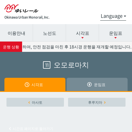
Okinawa Urban Monorail, Inc.
이용안내
노선도
시각표
운임표
시간표 세부 정보의 방송국 이름을 선택하십시오.
요금표에 대한 자세한 내용은 역 이름을 선택하십시오.
) 운행과 관련하여, 안전 점검을 마친 후 18시경 운행을 재개할 예정입니다.
운행 상황
오모로마치
11
나하공항
나하공항
아카미네
아카미네
시각표
운임표
오로쿠
오로쿠
아사토
후루지마
오노야마공원
오노야마공원
시간표 페이지로 돌아가기