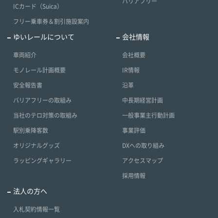
バリアフリー
ICカード（Suica）
フリー乗車券＆割引施設案内
ゆいレールについて
会社情報
車両紹介
会社概要
モノレール計画概要
IR情報
安全報告書
沿革
バリアフリーの取組み
中長期経営計画
当社のテロ対策の取組み
一般事業主行動計画
駅別乗降客数
事業評価
オリジナルグッズ
DXへの取り組み
ラッピングギャラリー
アクセスマップ
採用情報
法人の方へ
入札契約情報一覧