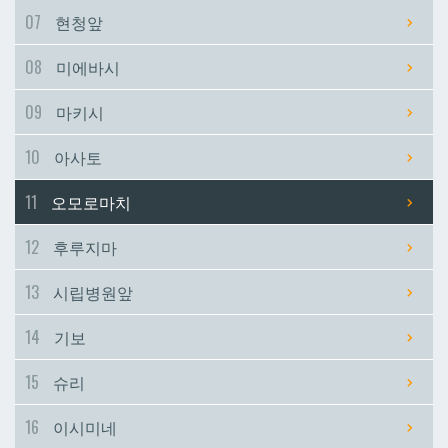
07
현청앞
시립병원앞
시립병원앞
08
미에바시
기보
기보
09
마키시
10
아사토
슈리
슈리
11
오모로마치
이시미네
이시미네
12
후루지마
교즈카
교즈카
13
시립병원앞
14
기보
우라소에마에다
우라소에마에다
15
슈리
데다코우라니시
데다코우라니시
16
이시미네