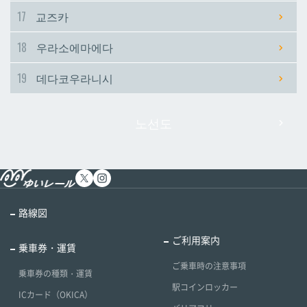
17
교즈카
18
우라소에마에다
19
데다코우라니시
노선도
路線図
ご利用案内
乗車券・運賃
ご乗車時の注意事項
乗車券の種類・運賃
駅コインロッカー
ICカード（OKICA）