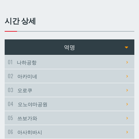
쓰보가와
쓰보가와
시간 상세
아사히바시
아사히바시
현청앞
현청앞
역명
미에바시
미에바시
01
나하공항
02
아카미네
마키시
마키시
03
오로쿠
아사토
아사토
04
오노야마공원
오모로마치
오모로마치
05
쓰보가와
06
아사히바시
후루지마
후루지마