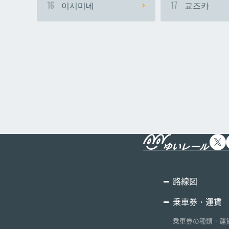
16
이시미네
17
교즈카
路線図
乗車券・運賃
乗車券の種類・運