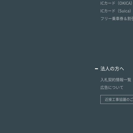
ICカード（OKICA
ICカード（Suica
フリー乗車券＆割
法人の方へ
入札契約情報一覧
広告について
近接工事協議の