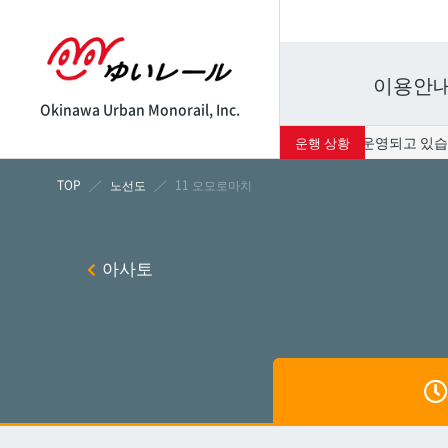
이용안
Okinawa Urban Monorail, Inc.
현재 서비스는 정상적으로 운영되고 있습니다. 
운행 상황
시각표
운임표
노선도
11 오모로마치
나하
나하
아사토
쓰보
쓰보
마키
마키
시립병
시립병