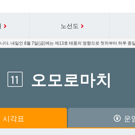
내
노선도
내일인 8월 7일(금)에는 제13호 태풍의 영향으로 첫차부터 하루 종일 운
요금표에 대한 자세한 내용은 역 이름을 선택하십시오.
시간표 세부 정보의 방송국 이름을 선택하십시오.
오모로마치
11
공항
공항
아카미네
아카미네
가와
가와
아사히바시
아사히바시
시
시
아사토
아사토
시각표
운
원앞
원앞
기보
기보