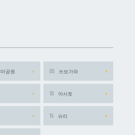
데다코우라니시
데다코우라니시
마공원
05
쓰보가와
시
10
아사토
15
슈리