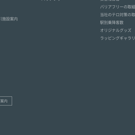
）
バリアフリーの取
）
当社のテロ対策の
引施設案内
駅別乗降客数
オリジナルグッズ
ラッピングギャラ
ご案内