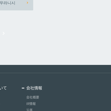
우라니시
いて
会社情報
会社概要
要
IR情報
沿革