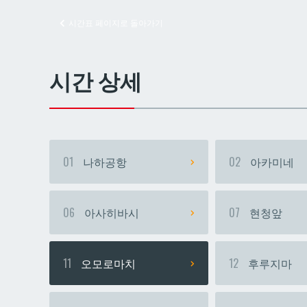
시간표 페이지로 돌아가기
교즈
교즈
시간 상세
01
나하공항
02
아카미네
06
아사히바시
07
현청앞
11
오모로마치
12
후루지마