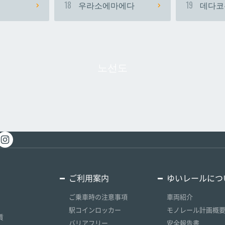
18
우라소에마에다
19
데다코
노선도
ご利用案内
ゆいレールにつ
ご乗車時の注意事項
車両紹介
駅コインロッカー
モノレール計画概
賃
バリアフリー
安全報告書