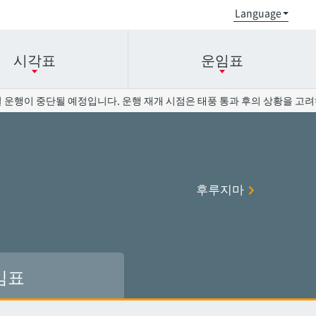
시각표
운임표
행이 중단될 예정입니다. 운행 재개 시점은 태풍 통과 후의 상황을 고려하여
오로쿠
오로쿠
오노야마공원
오노야마공원
후루지마
현청앞
현청앞
미에바시
미에바시
오모로마치
오모로마치
후루지마
후루지마
임표
슈리
슈리
이시미네
이시미네