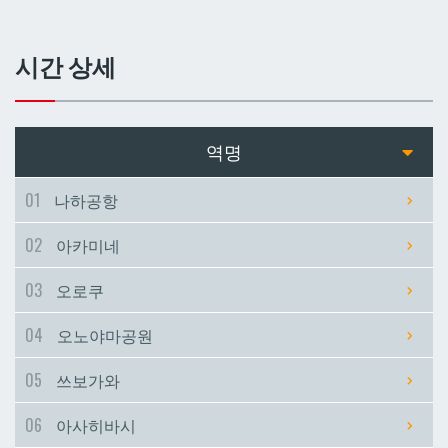
쓰보가와
쓰보가와
시간 상세
아사히바시
아사히바시
현청앞
현청앞
역명
미에바시
미에바시
01
나하공항
02
아카미네
마키시
마키시
03
오로쿠
아사토
아사토
04
오노야마공원
오모로마치
오모로마치
05
쓰보가와
06
아사히바시
후루지마
후루지마