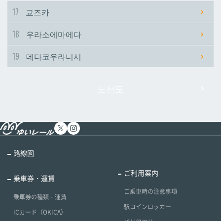
17
교즈카
18
우라소에마에다
19
데다코우라니시
노선도
路線図
ご利用案内
乗車券・運賃
ご乗車時の注意事項
乗車券の種類・運賃
駅コインロッカー
ICカード（OKICA）