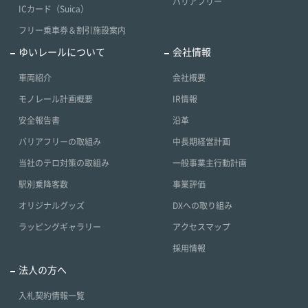
バリアフリー
ICカード（Suica）
フリー乗車券＆割引施設案内
ゆいレールについて
会社情報
車両紹介
会社概要
モノレール計画概要
IR情報
安全報告書
沿革
バリアフリーの取組み
中長期経営計画
当社のテロ対策の取組み
一般事業主行動計画
駅別乗降客数
事業評価
オリジナルグッズ
DXへの取り組み
ラッピングギャラリー
アクセスマップ
採用情報
法人の方へ
入札契約情報一覧