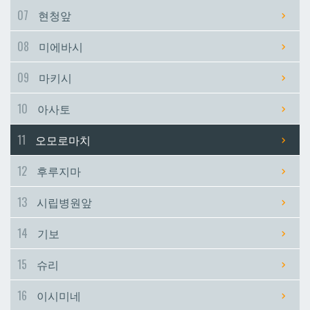
07
현청앞
시립병원앞
시립병원앞
08
미에바시
기보
기보
09
마키시
10
아사토
슈리
슈리
11
오모로마치
이시미네
이시미네
12
후루지마
교즈카
교즈카
13
시립병원앞
14
기보
우라소에마에다
우라소에마에다
15
슈리
데다코우라니시
데다코우라니시
16
이시미네