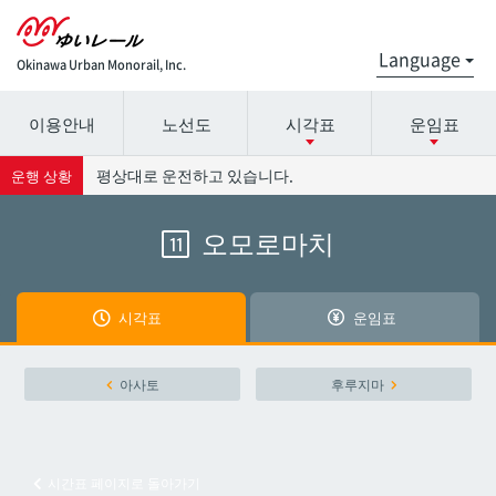
Okinawa Urban Monorail, Inc.
이용안내
노선도
시각표
운임표
시간표 세부 정보의 방송국 이름을 선택하십시오.
요금표에 대한 자세한 내용은 역 이름을 선택하십시오.
평상대로 운전하고 있습니다.
운행 상황
오모로마치
11
나하공항
나하공항
아카미네
아카미네
시각표
운임표
오로쿠
오로쿠
아사토
후루지마
오노야마공원
오노야마공원
시간표 페이지로 돌아가기