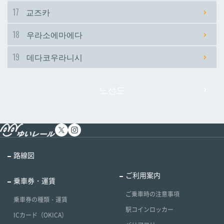
17
교즈카
18
우라소에마에다
19
데다코우라니시
노선도
路線図
ご利用案内
乗車券・運賃
ご乗車時の注意事項
乗車券の種類・運賃
駅コインロッカー
ICカード（OKICA）