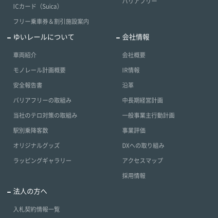
バリアフリー
ICカード（Suica）
フリー乗車券＆割引施設案内
ゆいレールについて
会社情報
車両紹介
会社概要
モノレール計画概要
IR情報
安全報告書
沿革
バリアフリーの取組み
中長期経営計画
当社のテロ対策の取組み
一般事業主行動計画
駅別乗降客数
事業評価
オリジナルグッズ
DXへの取り組み
ラッピングギャラリー
アクセスマップ
採用情報
法人の方へ
入札契約情報一覧