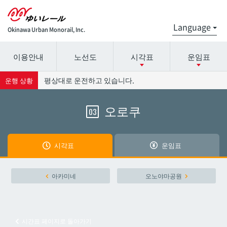
Okinawa Urban Monorail, Inc.
이용안내
노선도
시각표
운임표
시간표 세부 정보의 방송국 이름을 선택하십시오.
요금표에 대한 자세한 내용은 역 이름을 선택하십시오.
평상대로 운전하고 있습니다.
운행 상황
오로쿠
03
나하공항
나하공항
아카미네
아카미네
시각표
운임표
오로쿠
오로쿠
아카미네
오노야마공원
오노야마공원
오노야마공원
시간표 페이지로 돌아가기