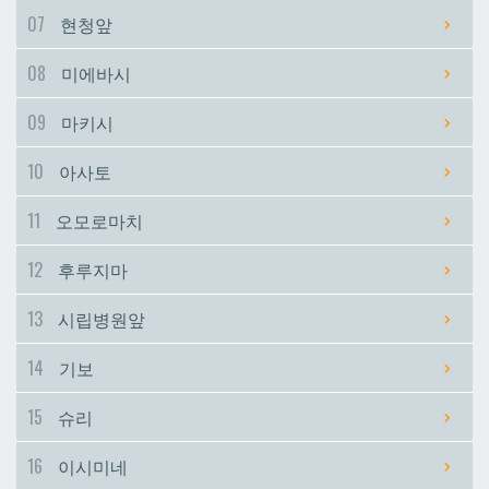
07
현청앞
시립병원앞
시립병원앞
08
미에바시
기보
기보
09
마키시
10
아사토
슈리
슈리
11
오모로마치
이시미네
이시미네
12
후루지마
교즈카
교즈카
13
시립병원앞
14
기보
우라소에마에다
우라소에마에다
15
슈리
데다코우라니시
데다코우라니시
16
이시미네