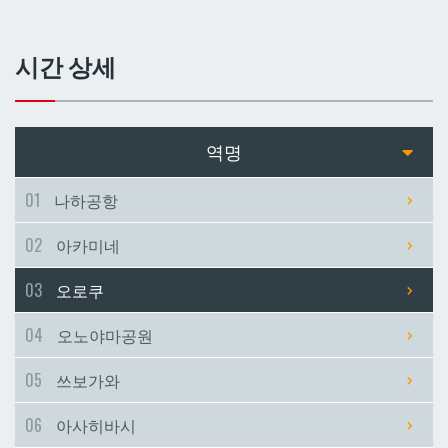
쓰보가와
쓰보가와
시간 상세
아사히바시
아사히바시
현청앞
현청앞
역명
미에바시
미에바시
01
나하공항
02
아카미네
마키시
마키시
03
오로쿠
아사토
아사토
04
오노야마공원
오모로마치
오모로마치
05
쓰보가와
06
아사히바시
후루지마
후루지마