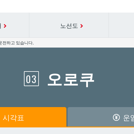
내
노선도
운전하고 있습니다.
요금표에 대한 자세한 내용은 역 이름을 선택하십시오.
시간표 세부 정보의 방송국 이름을 선택하십시오.
오로쿠
03
공항
공항
아카미네
아카미네
가와
가와
아사히바시
아사히바시
시
시
아사토
아사토
시각표
운
원앞
원앞
기보
기보