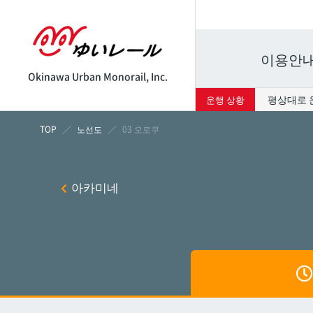
이용안
Okinawa Urban Monorail, Inc.
평상대로 
운행 상황
시각표
운임표
노선도
03 오로쿠
나하
나하
아카미네
쓰보
쓰보
마키
마키
시립병
시립병