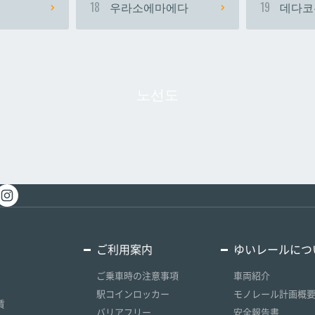
18
우라소에마에다
19
데다코
노선도
ご利用案内
ゆいレールにつ
ご乗車時の注意事項
車両紹介
駅コインロッカー
モノレール計画概
賃
バリアフリー
安全報告書