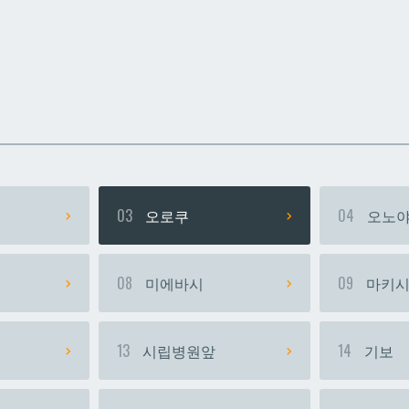
카
카
우라소에마에다
우라소에마에다
03
오로쿠
04
오노야
08
미에바시
09
마키
13
시립병원앞
14
기보