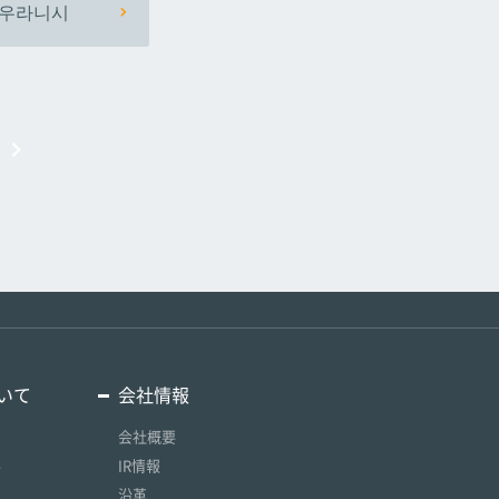
우라니시
いて
会社情報
会社概要
要
IR情報
沿革