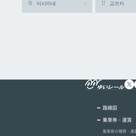
16
이시미네
17
교즈카
路線図
乗車券・運賃
乗車券の種類・運