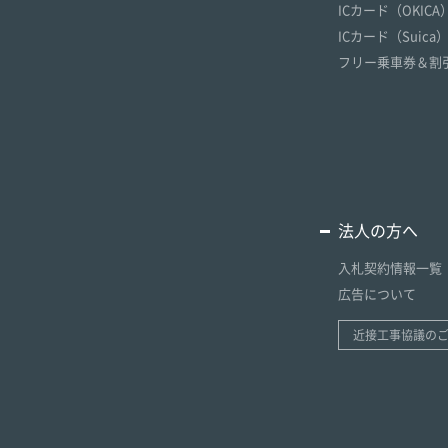
ICカード（OKICA
ICカード（Suica
フリー乗車券＆割
法人の方へ
入札契約情報一覧
広告について
近接工事協議の