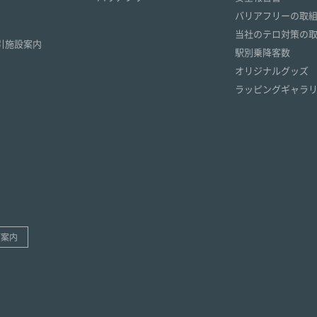
）
バリアフリーの取
）
当社のテロ対策の
引施設案内
駅別乗降客数
オリジナルグッズ
ラッピングギャラ
ご案内