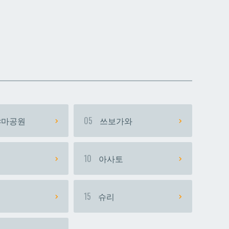
데다코우라니시
데다코우라니시
마공원
05
쓰보가와
시
10
아사토
15
슈리