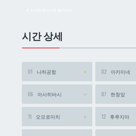
시간표 페이지로 돌아가기
교즈
교즈
시간 상세
01
나하공항
02
아카미네
06
아사히바시
07
현청앞
11
오모로마치
12
후루지마