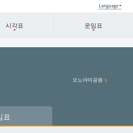
시각표
운임표
오로쿠
오로쿠
오노야마공원
오노야마공원
오노야마공원
현청앞
현청앞
미에바시
미에바시
오모로마치
오모로마치
후루지마
후루지마
임표
슈리
슈리
이시미네
이시미네