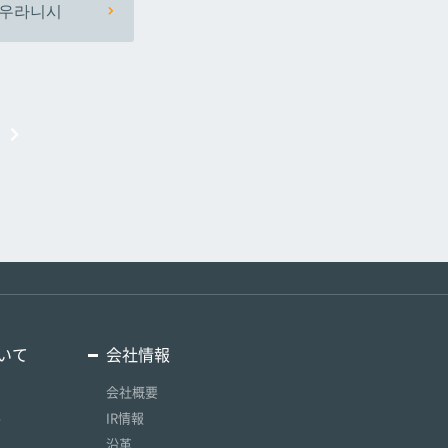
우라니시
いて
会社情報
会社概要
要
IR情報
沿革