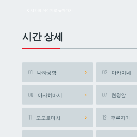
시간표 페이지로 돌아가기
교즈
교즈
시간 상세
01
나하공항
02
아카미네
06
아사히바시
07
현청앞
11
오모로마치
12
후루지마