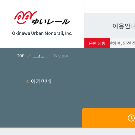
이용안
Okinawa Urban Monorail, Inc.
8월 8일(토) 운행과 관련하여, 안전 점
운행 상황
시각표
운임표
노선도
03 오로쿠
나하
나하
아카미네
쓰보
쓰보
마키
마키
시립병
시립병