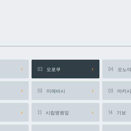
카
카
우라소에마에다
우라소에마에다
03
오로쿠
04
오노야
08
미에바시
09
마키
13
시립병원앞
14
기보