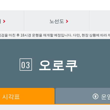
내
노선도
검을 마친 후 18시경 운행을 재개할 예정입니다. 다만, 현장 상황에 따라 
요금표에 대한 자세한 내용은 역 이름을 선택하십시오.
시간표 세부 정보의 방송국 이름을 선택하십시오.
오로쿠
03
공항
공항
아카미네
아카미네
가와
가와
아사히바시
아사히바시
시
시
아사토
아사토
시각표
운
원앞
원앞
기보
기보