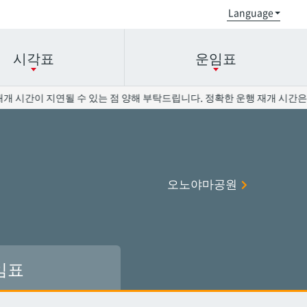
시각표
운임표
재개 시간이 지연될 수 있는 점 양해 부탁드립니다. 정확한 운행 재개 시간은 
오로쿠
오로쿠
오노야마공원
오노야마공원
오노야마공원
현청앞
현청앞
미에바시
미에바시
오모로마치
오모로마치
후루지마
후루지마
임표
슈리
슈리
이시미네
이시미네