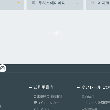
18
우라소에마에다
19
데다코
노선도
ご利用案内
ゆいレールにつ
ご乗車時の注意事項
車両紹介
駅コインロッカー
モノレール計画概
賃
バリアフリー
安全報告書