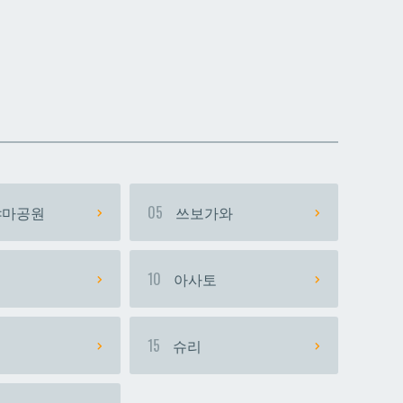
데다코우라니시
데다코우라니시
마공원
05
쓰보가와
시
10
아사토
15
슈리