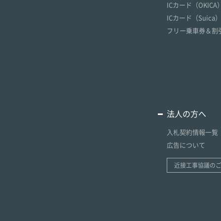
ICカード（OKICA
ICカード（Suica
フリー乗車券＆割
法人の方へ
入札契約情報一覧
広告について
近接工事協議の