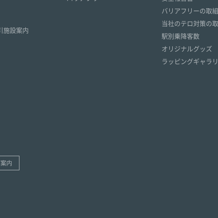
）
バリアフリーの取
）
当社のテロ対策の
引施設案内
駅別乗降客数
オリジナルグッズ
ラッピングギャラ
ご案内