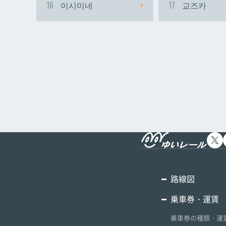
16
이시미네
17
교즈카
路線図
乗車券・運賃
乗車券の種類・運