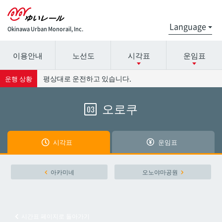
Okinawa Urban Monorail, Inc.
이용안내
노선도
시각표
운임표
시간표 세부 정보의 방송국 이름을 선택하십시오.
요금표에 대한 자세한 내용은 역 이름을 선택하십시오.
평상대로 운전하고 있습니다.
운행 상황
오로쿠
03
나하공항
나하공항
아카미네
아카미네
시각표
운임표
오로쿠
오로쿠
아카미네
오노야마공원
오노야마공원
오노야마공원
시간표 페이지로 돌아가기