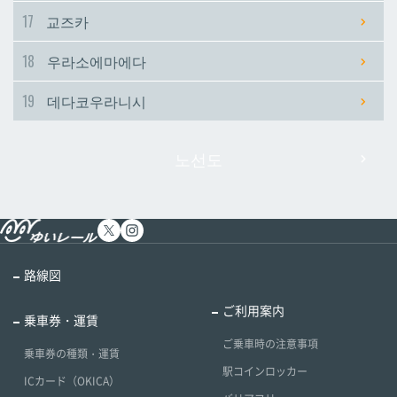
17
교즈카
18
우라소에마에다
19
데다코우라니시
노선도
路線図
ご利用案内
乗車券・運賃
ご乗車時の注意事項
乗車券の種類・運賃
駅コインロッカー
ICカード（OKICA）