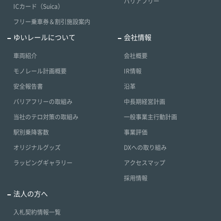
バリアフリー
ICカード（Suica）
フリー乗車券＆割引施設案内
ゆいレールについて
会社情報
車両紹介
会社概要
モノレール計画概要
IR情報
安全報告書
沿革
バリアフリーの取組み
中長期経営計画
当社のテロ対策の取組み
一般事業主行動計画
駅別乗降客数
事業評価
オリジナルグッズ
DXへの取り組み
ラッピングギャラリー
アクセスマップ
採用情報
法人の方へ
入札契約情報一覧