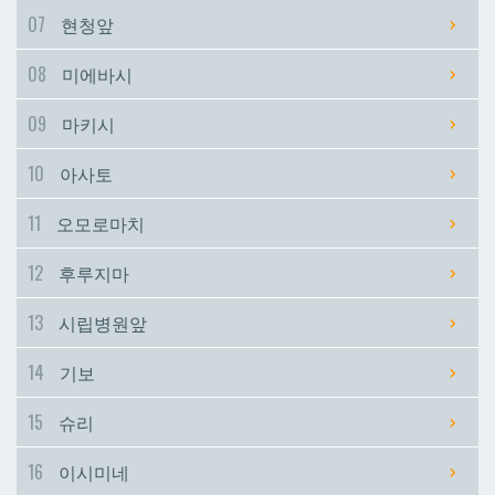
07
현청앞
시립병원앞
시립병원앞
08
미에바시
기보
기보
09
마키시
10
아사토
슈리
슈리
11
오모로마치
이시미네
이시미네
12
후루지마
교즈카
교즈카
13
시립병원앞
14
기보
우라소에마에다
우라소에마에다
15
슈리
데다코우라니시
데다코우라니시
16
이시미네