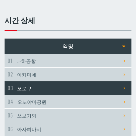
쓰보가와
쓰보가와
시간 상세
아사히바시
아사히바시
현청앞
현청앞
역명
미에바시
미에바시
01
나하공항
02
아카미네
마키시
마키시
03
오로쿠
아사토
아사토
04
오노야마공원
오모로마치
오모로마치
05
쓰보가와
06
아사히바시
후루지마
후루지마