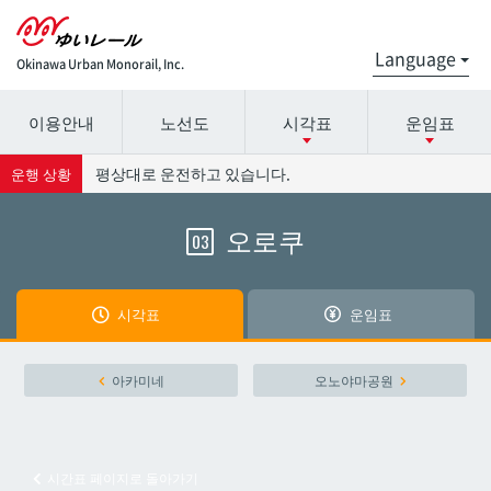
Okinawa Urban Monorail, Inc.
이용안내
노선도
시각표
운임표
시간표 세부 정보의 방송국 이름을 선택하십시오.
요금표에 대한 자세한 내용은 역 이름을 선택하십시오.
평상대로 운전하고 있습니다.
운행 상황
오로쿠
03
나하공항
나하공항
아카미네
아카미네
시각표
운임표
오로쿠
오로쿠
아카미네
오노야마공원
오노야마공원
오노야마공원
시간표 페이지로 돌아가기