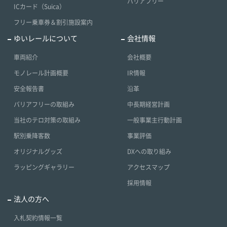
バリアフリー
ICカード（Suica）
フリー乗車券＆割引施設案内
ゆいレールについて
会社情報
車両紹介
会社概要
モノレール計画概要
IR情報
安全報告書
沿革
バリアフリーの取組み
中長期経営計画
当社のテロ対策の取組み
一般事業主行動計画
駅別乗降客数
事業評価
オリジナルグッズ
DXへの取り組み
ラッピングギャラリー
アクセスマップ
採用情報
法人の方へ
入札契約情報一覧