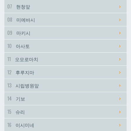
07
현청앞
시립병원앞
시립병원앞
08
미에바시
기보
기보
09
마키시
10
아사토
슈리
슈리
11
오모로마치
이시미네
이시미네
12
후루지마
교즈카
교즈카
13
시립병원앞
14
기보
우라소에마에다
우라소에마에다
15
슈리
데다코우라니시
데다코우라니시
16
이시미네