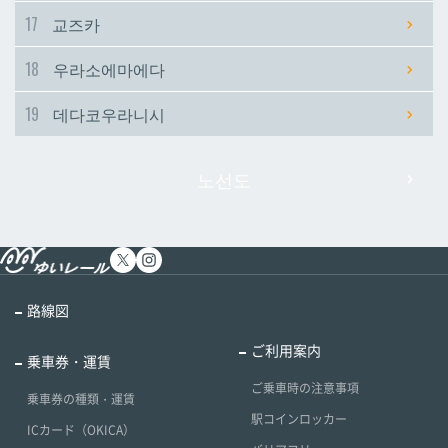
17
교즈카
18
우라소에마에다
19
데다코우라니시
노선도
路線図
ご利用案内
乗車券・運賃
ご乗車時の注意事項
乗車券の種類・運賃
駅コインロッカー
ICカード（OKICA）