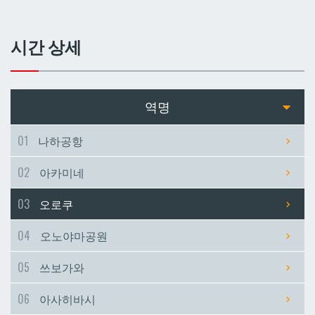
쓰보가와
쓰보가와
시간 상세
아사히바시
아사히바시
현청앞
현청앞
역명
미에바시
미에바시
01
나하공항
02
아카미네
마키시
마키시
03
오로쿠
아사토
아사토
04
오노야마공원
오모로마치
오모로마치
05
쓰보가와
06
아사히바시
후루지마
후루지마