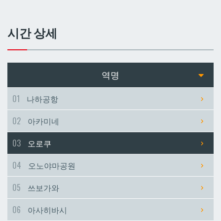
쓰보가와
쓰보가와
시간 상세
아사히바시
아사히바시
현청앞
현청앞
역명
미에바시
미에바시
01
나하공항
02
아카미네
마키시
마키시
03
오로쿠
아사토
아사토
04
오노야마공원
오모로마치
오모로마치
05
쓰보가와
06
아사히바시
후루지마
후루지마