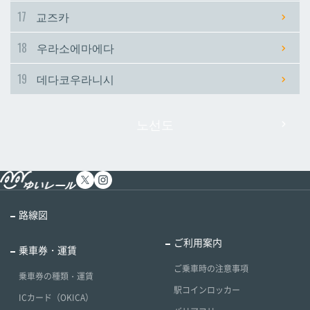
17
교즈카
18
우라소에마에다
19
데다코우라니시
노선도
路線図
ご利用案内
乗車券・運賃
ご乗車時の注意事項
乗車券の種類・運賃
駅コインロッカー
ICカード（OKICA）