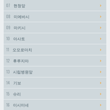
07
현청앞
시립병원앞
시립병원앞
08
미에바시
기보
기보
09
마키시
10
아사토
슈리
슈리
11
오모로마치
이시미네
이시미네
12
후루지마
교즈카
교즈카
13
시립병원앞
14
기보
우라소에마에다
우라소에마에다
15
슈리
데다코우라니시
데다코우라니시
16
이시미네