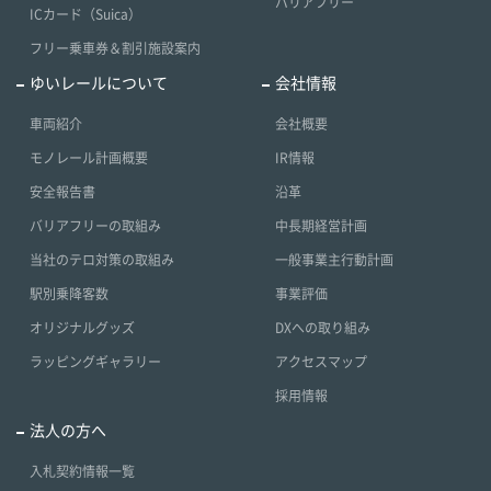
バリアフリー
ICカード（Suica）
フリー乗車券＆割引施設案内
ゆいレールについて
会社情報
車両紹介
会社概要
モノレール計画概要
IR情報
安全報告書
沿革
バリアフリーの取組み
中長期経営計画
当社のテロ対策の取組み
一般事業主行動計画
駅別乗降客数
事業評価
オリジナルグッズ
DXへの取り組み
ラッピングギャラリー
アクセスマップ
採用情報
法人の方へ
入札契約情報一覧