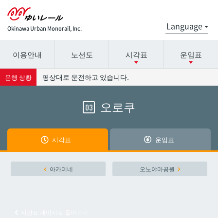
Okinawa Urban Monorail, Inc.
이용안내
노선도
시각표
운임표
시간표 세부 정보의 방송국 이름을 선택하십시오.
요금표에 대한 자세한 내용은 역 이름을 선택하십시오.
평상대로 운전하고 있습니다.
운행 상황
오로쿠
03
나하공항
나하공항
아카미네
아카미네
시각표
운임표
오로쿠
오로쿠
아카미네
오노야마공원
오노야마공원
오노야마공원
시간표 페이지로 돌아가기