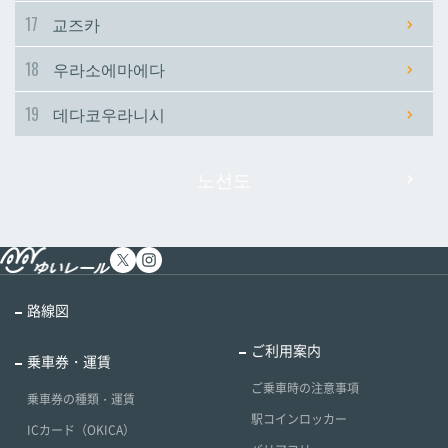
17
교즈카
18
우라소에마에다
19
데다코우라니시
노선도
路線図
ご利用案内
乗車券・運賃
ご乗車時の注意事項
乗車券の種類・運賃
駅コインロッカー
ICカード（OKICA）