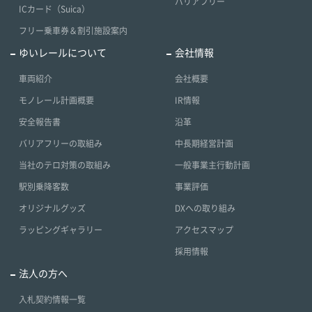
バリアフリー
ICカード（Suica）
フリー乗車券＆割引施設案内
ゆいレールについて
会社情報
車両紹介
会社概要
モノレール計画概要
IR情報
安全報告書
沿革
バリアフリーの取組み
中長期経営計画
当社のテロ対策の取組み
一般事業主行動計画
駅別乗降客数
事業評価
オリジナルグッズ
DXへの取り組み
ラッピングギャラリー
アクセスマップ
採用情報
法人の方へ
入札契約情報一覧