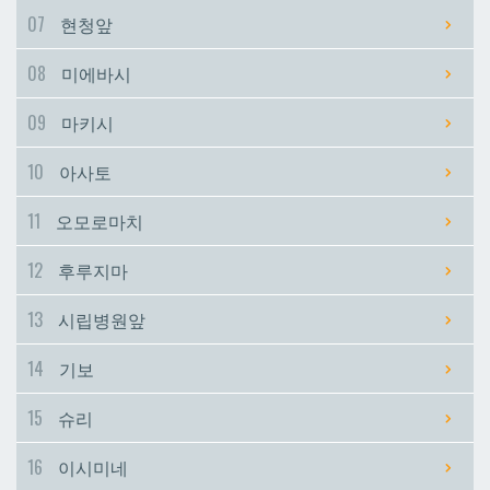
07
현청앞
시립병원앞
시립병원앞
08
미에바시
기보
기보
09
마키시
10
아사토
슈리
슈리
11
오모로마치
이시미네
이시미네
12
후루지마
교즈카
교즈카
13
시립병원앞
14
기보
우라소에마에다
우라소에마에다
15
슈리
데다코우라니시
데다코우라니시
16
이시미네