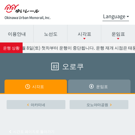
Okinawa Urban Monorail, Inc.
이용안내
노선도
시각표
운임표
시간표 세부 정보의 방송국 이름을 선택하십시오.
요금표에 대한 자세한 내용은 역 이름을 선택하십시오.
영향으로 8월 8일(토) 첫차부터 운행이 중단됩니다. 운행 재개 시점은 태풍
운행 상황
오로쿠
03
나하공항
나하공항
아카미네
아카미네
시각표
운임표
오로쿠
오로쿠
아카미네
오노야마공원
오노야마공원
오노야마공원
시간표 페이지로 돌아가기