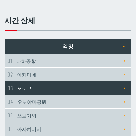
쓰보가와
쓰보가와
시간 상세
아사히바시
아사히바시
현청앞
현청앞
역명
미에바시
미에바시
01
나하공항
02
아카미네
마키시
마키시
03
오로쿠
아사토
아사토
04
오노야마공원
오모로마치
오모로마치
05
쓰보가와
06
아사히바시
후루지마
후루지마