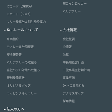
駅コインロッカー
ICカード（OKICA）
バリアフリー
ICカード（Suica）
フリー乗車券＆割引施設案内
ゆいレールについて
会社情報
車両紹介
会社概要
モノレール計画概要
IR情報
安全報告書
沿革
バリアフリーの取組み
中長期経営計画
当社のテロ対策の取組み
一般事業主行動計画
駅別乗降客数
事業評価
オリジナルグッズ
DXへの取り組み
ラッピングギャラリー
アクセスマップ
採用情報
法人の方へ