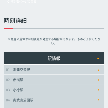
時刻表ページに戻る
旭橋駅
旭橋駅
旭橋駅
時刻詳細
県庁前駅
県庁前駅
県庁前駅
※急遽の運休や時刻変更が発生する場合があります。予めご了承くださ
美栄橋駅
美栄橋駅
美栄橋駅
い。
牧志駅
牧志駅
牧志駅
駅情報
01
那覇空港駅
安里駅
安里駅
安里駅
02
赤嶺駅
おもろまち駅
おもろまち駅
おもろまち駅
03
小禄駅
古島駅
古島駅
古島駅
04
奥武山公園駅