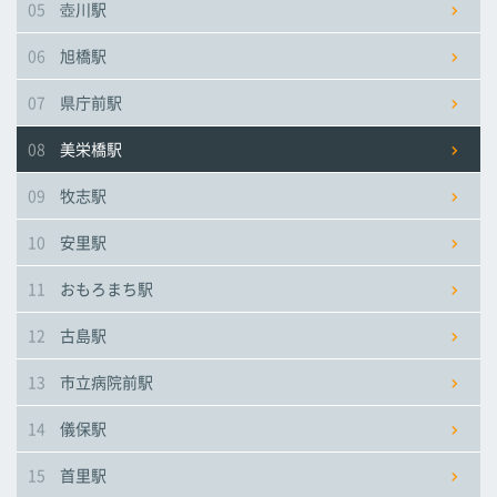
05
壺川駅
市立病院前駅
市立病院前駅
市立病院前駅
06
旭橋駅
儀保駅
儀保駅
儀保駅
07
県庁前駅
08
美栄橋駅
首里駅
首里駅
首里駅
09
牧志駅
石嶺駅
石嶺駅
石嶺駅
10
安里駅
11
おもろまち駅
経塚駅
経塚駅
経塚駅
12
古島駅
浦添前田駅
浦添前田駅
浦添前田駅
13
市立病院前駅
てだこ浦西駅
てだこ浦西駅
てだこ浦西駅
14
儀保駅
15
首里駅