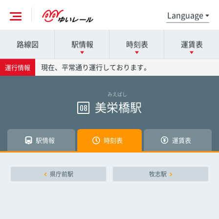
路線図
駅情報
時刻表
運賃表
各駅の詳細は駅名を押してください
時刻表の詳細は駅名を押してください
運賃表の詳細は駅名を押してください
現在、平常通り運行しております。
運行情報
みえばし
那覇空港駅
那覇空港駅
那覇空港駅
美栄橋駅
08
赤嶺駅
赤嶺駅
赤嶺駅
駅情報
時刻表
運賃表
小禄駅
小禄駅
小禄駅
県庁前駅
牧志駅
奥武山公園駅
奥武山公園駅
奥武山公園駅
壺川駅
壺川駅
壺川駅