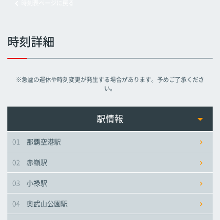
時刻表ページに戻る
旭橋駅
旭橋駅
旭橋駅
時刻詳細
県庁前駅
県庁前駅
県庁前駅
※急遽の運休や時刻変更が発生する場合があります。予めご了承くださ
美栄橋駅
美栄橋駅
美栄橋駅
い。
牧志駅
牧志駅
牧志駅
駅情報
01
那覇空港駅
安里駅
安里駅
安里駅
02
赤嶺駅
おもろまち駅
おもろまち駅
おもろまち駅
03
小禄駅
古島駅
古島駅
古島駅
04
奥武山公園駅