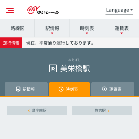
路線図
駅情報
時刻表
運賃表
各駅の詳細は駅名を押してください
時刻表の詳細は駅名を押してください
運賃表の詳細は駅名を押してください
現在、平常通り運行しております。
運行情報
みえばし
那覇空港駅
那覇空港駅
那覇空港駅
美栄橋駅
08
赤嶺駅
赤嶺駅
赤嶺駅
駅情報
時刻表
運賃表
小禄駅
小禄駅
小禄駅
県庁前駅
牧志駅
奥武山公園駅
奥武山公園駅
奥武山公園駅
壺川駅
壺川駅
壺川駅