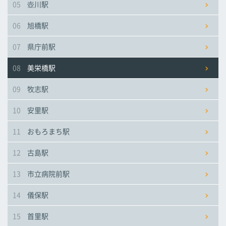
05
壺川駅
市立病院前駅
市立病院前駅
市立病院前駅
06
旭橋駅
儀保駅
儀保駅
儀保駅
07
県庁前駅
08
美栄橋駅
首里駅
首里駅
首里駅
09
牧志駅
石嶺駅
石嶺駅
石嶺駅
10
安里駅
11
おもろまち駅
経塚駅
経塚駅
経塚駅
12
古島駅
浦添前田駅
浦添前田駅
浦添前田駅
13
市立病院前駅
てだこ浦西駅
てだこ浦西駅
てだこ浦西駅
14
儀保駅
15
首里駅