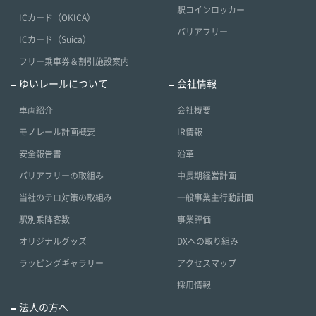
駅コインロッカー
ICカード（OKICA）
バリアフリー
ICカード（Suica）
フリー乗車券＆割引施設案内
ゆいレールについて
会社情報
車両紹介
会社概要
モノレール計画概要
IR情報
安全報告書
沿革
バリアフリーの取組み
中長期経営計画
当社のテロ対策の取組み
一般事業主行動計画
駅別乗降客数
事業評価
オリジナルグッズ
DXへの取り組み
ラッピングギャラリー
アクセスマップ
採用情報
法人の方へ