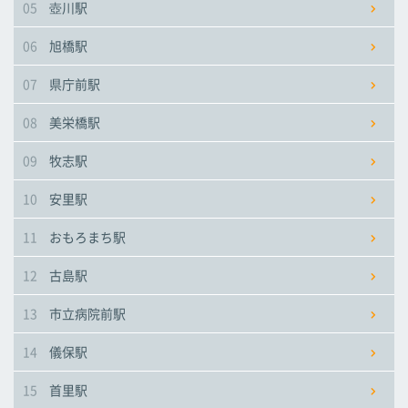
05
壺川駅
市立病院前駅
市立病院前駅
市立病院前駅
06
旭橋駅
儀保駅
儀保駅
儀保駅
07
県庁前駅
08
美栄橋駅
首里駅
首里駅
首里駅
09
牧志駅
石嶺駅
石嶺駅
石嶺駅
10
安里駅
11
おもろまち駅
経塚駅
経塚駅
経塚駅
12
古島駅
浦添前田駅
浦添前田駅
浦添前田駅
13
市立病院前駅
てだこ浦西駅
てだこ浦西駅
てだこ浦西駅
14
儀保駅
15
首里駅