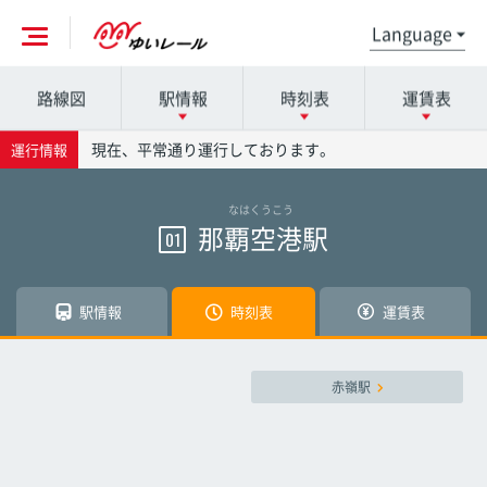
路線図
駅情報
時刻表
運賃表
各駅の詳細は駅名を押してください
時刻表の詳細は駅名を押してください
運賃表の詳細は駅名を押してください
現在、平常通り運行しております。
運行情報
なはくうこう
那覇空港駅
那覇空港駅
那覇空港駅
那覇空港駅
01
赤嶺駅
赤嶺駅
赤嶺駅
駅情報
時刻表
運賃表
小禄駅
小禄駅
小禄駅
赤嶺駅
奥武山公園駅
奥武山公園駅
奥武山公園駅
壺川駅
壺川駅
壺川駅