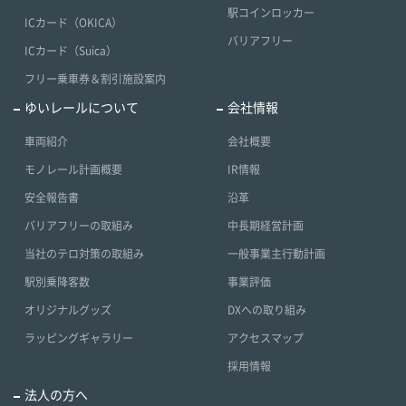
駅コインロッカー
ICカード（OKICA）
バリアフリー
ICカード（Suica）
フリー乗車券＆割引施設案内
ゆいレールについて
会社情報
車両紹介
会社概要
モノレール計画概要
IR情報
安全報告書
沿革
バリアフリーの取組み
中長期経営計画
当社のテロ対策の取組み
一般事業主行動計画
駅別乗降客数
事業評価
オリジナルグッズ
DXへの取り組み
ラッピングギャラリー
アクセスマップ
採用情報
法人の方へ