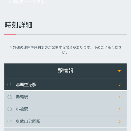
時刻表ページに戻る
旭橋駅
旭橋駅
旭橋駅
時刻詳細
県庁前駅
県庁前駅
県庁前駅
※急遽の運休や時刻変更が発生する場合があります。予めご了承くださ
美栄橋駅
美栄橋駅
美栄橋駅
い。
牧志駅
牧志駅
牧志駅
駅情報
01
那覇空港駅
安里駅
安里駅
安里駅
02
赤嶺駅
おもろまち駅
おもろまち駅
おもろまち駅
03
小禄駅
古島駅
古島駅
古島駅
04
奥武山公園駅