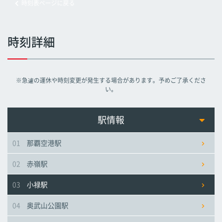
時刻表ページに戻る
旭橋駅
旭橋駅
旭橋駅
時刻詳細
県庁前駅
県庁前駅
県庁前駅
※急遽の運休や時刻変更が発生する場合があります。予めご了承くださ
美栄橋駅
美栄橋駅
美栄橋駅
い。
牧志駅
牧志駅
牧志駅
駅情報
01
那覇空港駅
安里駅
安里駅
安里駅
02
赤嶺駅
おもろまち駅
おもろまち駅
おもろまち駅
03
小禄駅
古島駅
古島駅
古島駅
04
奥武山公園駅