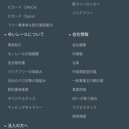
駅コインロッカー
ICカード（OKICA）
バリアフリー
ICカード（Suica）
フリー乗車券＆割引施設案内
ゆいレールについて
会社情報
車両紹介
会社概要
モノレール計画概要
IR情報
安全報告書
沿革
バリアフリーの取組み
中長期経営計画
当社のテロ対策の取組み
一般事業主行動計画
駅別乗降客数
事業評価
オリジナルグッズ
DXへの取り組み
ラッピングギャラリー
アクセスマップ
採用情報
法人の方へ