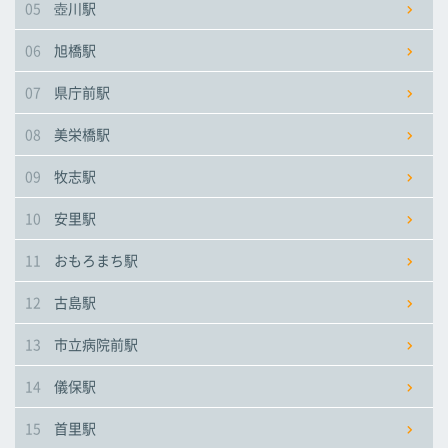
05
壺川駅
市立病院前駅
市立病院前駅
市立病院前駅
06
旭橋駅
儀保駅
儀保駅
儀保駅
07
県庁前駅
08
美栄橋駅
首里駅
首里駅
首里駅
09
牧志駅
石嶺駅
石嶺駅
石嶺駅
10
安里駅
11
おもろまち駅
経塚駅
経塚駅
経塚駅
12
古島駅
浦添前田駅
浦添前田駅
浦添前田駅
13
市立病院前駅
てだこ浦西駅
てだこ浦西駅
てだこ浦西駅
14
儀保駅
15
首里駅