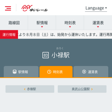
路線図
駅情報
時刻表
運賃表
各駅の詳細は駅名を押してください
時刻表の詳細は駅名を押してください
運賃表の詳細は駅名を押してください
号の影響により８月８日（土）は、始発から運休いたします。運行再開
運行情報
おろく
那覇空港駅
那覇空港駅
那覇空港駅
小禄駅
03
赤嶺駅
赤嶺駅
赤嶺駅
駅情報
時刻表
運賃表
小禄駅
小禄駅
小禄駅
赤嶺駅
奥武山公園駅
奥武山公園駅
奥武山公園駅
奥武山公園駅
壺川駅
壺川駅
壺川駅