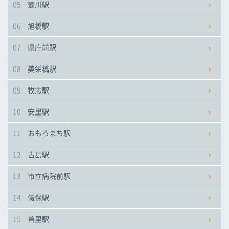
05
壺川駅
市立病院前駅
市立病院前駅
市立病院前駅
06
旭橋駅
儀保駅
儀保駅
儀保駅
07
県庁前駅
08
美栄橋駅
首里駅
首里駅
首里駅
09
牧志駅
石嶺駅
石嶺駅
石嶺駅
10
安里駅
11
おもろまち駅
経塚駅
経塚駅
経塚駅
12
古島駅
浦添前田駅
浦添前田駅
浦添前田駅
13
市立病院前駅
てだこ浦西駅
てだこ浦西駅
てだこ浦西駅
14
儀保駅
15
首里駅