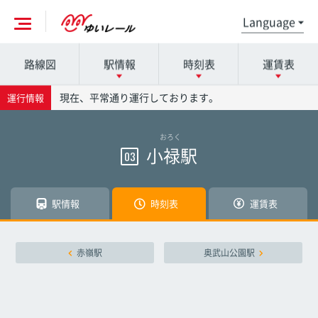
路線図
駅情報
時刻表
運賃表
各駅の詳細は駅名を押してください
時刻表の詳細は駅名を押してください
運賃表の詳細は駅名を押してください
現在、平常通り運行しております。
運行情報
おろく
那覇空港駅
那覇空港駅
那覇空港駅
小禄駅
03
赤嶺駅
赤嶺駅
赤嶺駅
駅情報
時刻表
運賃表
小禄駅
小禄駅
小禄駅
赤嶺駅
奥武山公園駅
奥武山公園駅
奥武山公園駅
奥武山公園駅
壺川駅
壺川駅
壺川駅