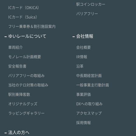
駅コインロッカー
ICカード（OKICA）
バリアフリー
ICカード（Suica）
フリー乗車券＆割引施設案内
ゆいレールについて
会社情報
車両紹介
会社概要
モノレール計画概要
IR情報
安全報告書
沿革
バリアフリーの取組み
中長期経営計画
当社のテロ対策の取組み
一般事業主行動計画
駅別乗降客数
事業評価
オリジナルグッズ
DXへの取り組み
ラッピングギャラリー
アクセスマップ
採用情報
法人の方へ