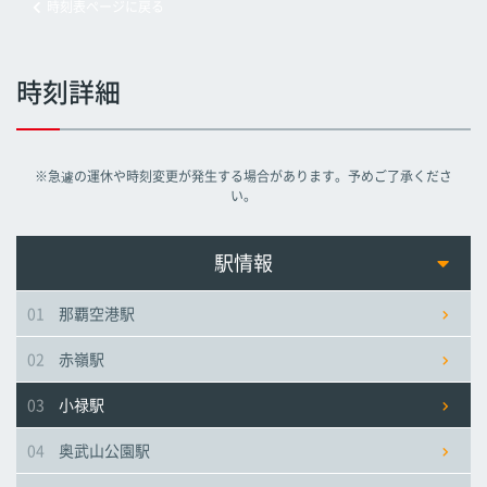
時刻表ページに戻る
旭橋駅
旭橋駅
旭橋駅
時刻詳細
県庁前駅
県庁前駅
県庁前駅
※急遽の運休や時刻変更が発生する場合があります。予めご了承くださ
美栄橋駅
美栄橋駅
美栄橋駅
い。
牧志駅
牧志駅
牧志駅
駅情報
01
那覇空港駅
安里駅
安里駅
安里駅
02
赤嶺駅
おもろまち駅
おもろまち駅
おもろまち駅
03
小禄駅
古島駅
古島駅
古島駅
04
奥武山公園駅