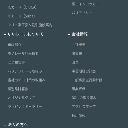
駅コインロッカー
ICカード（OKICA）
バリアフリー
ICカード（Suica）
フリー乗車券＆割引施設案内
ゆいレールについて
会社情報
車両紹介
会社概要
モノレール計画概要
IR情報
安全報告書
沿革
バリアフリーの取組み
中長期経営計画
当社のテロ対策の取組み
一般事業主行動計画
駅別乗降客数
事業評価
オリジナルグッズ
DXへの取り組み
ラッピングギャラリー
アクセスマップ
採用情報
法人の方へ