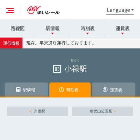
路線図
駅情報
時刻表
運賃表
各駅の詳細は駅名を押してください
時刻表の詳細は駅名を押してください
運賃表の詳細は駅名を押してください
現在、平常通り運行しております。
運行情報
おろく
那覇空港駅
那覇空港駅
那覇空港駅
小禄駅
03
赤嶺駅
赤嶺駅
赤嶺駅
駅情報
時刻表
運賃表
小禄駅
小禄駅
小禄駅
赤嶺駅
奥武山公園駅
奥武山公園駅
奥武山公園駅
奥武山公園駅
壺川駅
壺川駅
壺川駅