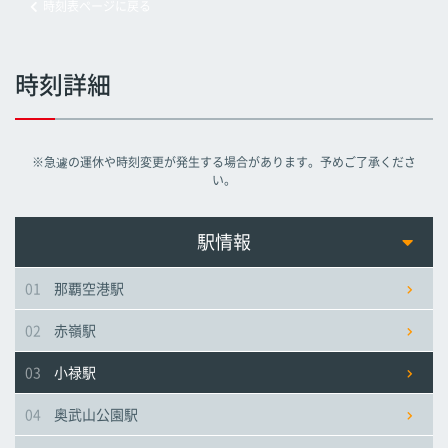
時刻表ページに戻る
旭橋駅
旭橋駅
旭橋駅
時刻詳細
県庁前駅
県庁前駅
県庁前駅
※急遽の運休や時刻変更が発生する場合があります。予めご了承くださ
美栄橋駅
美栄橋駅
美栄橋駅
い。
牧志駅
牧志駅
牧志駅
駅情報
01
那覇空港駅
安里駅
安里駅
安里駅
02
赤嶺駅
おもろまち駅
おもろまち駅
おもろまち駅
03
小禄駅
古島駅
古島駅
古島駅
04
奥武山公園駅