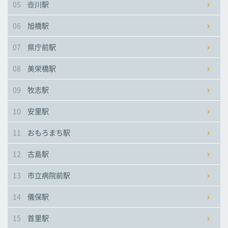
05
壺川駅
市立病院前駅
市立病院前駅
市立病院前駅
06
旭橋駅
儀保駅
儀保駅
儀保駅
07
県庁前駅
08
美栄橋駅
首里駅
首里駅
首里駅
09
牧志駅
石嶺駅
石嶺駅
石嶺駅
10
安里駅
11
おもろまち駅
経塚駅
経塚駅
経塚駅
12
古島駅
浦添前田駅
浦添前田駅
浦添前田駅
13
市立病院前駅
てだこ浦西駅
てだこ浦西駅
てだこ浦西駅
14
儀保駅
15
首里駅