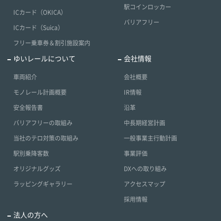
駅コインロッカー
ICカード（OKICA）
バリアフリー
ICカード（Suica）
フリー乗車券＆割引施設案内
ゆいレールについて
会社情報
車両紹介
会社概要
モノレール計画概要
IR情報
安全報告書
沿革
バリアフリーの取組み
中長期経営計画
当社のテロ対策の取組み
一般事業主行動計画
駅別乗降客数
事業評価
オリジナルグッズ
DXへの取り組み
ラッピングギャラリー
アクセスマップ
採用情報
法人の方へ