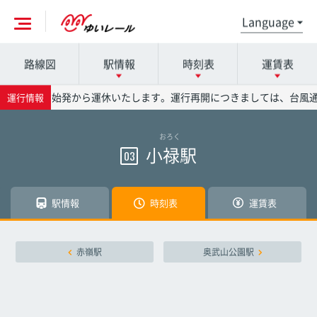
路線図
駅情報
時刻表
運賃表
各駅の詳細は駅名を押してください
時刻表の詳細は駅名を押してください
運賃表の詳細は駅名を押してください
（土）は、始発から運休いたします。運行再開につきましては、台風通
運行情報
おろく
那覇空港駅
那覇空港駅
那覇空港駅
小禄駅
03
赤嶺駅
赤嶺駅
赤嶺駅
駅情報
時刻表
運賃表
小禄駅
小禄駅
小禄駅
赤嶺駅
奥武山公園駅
奥武山公園駅
奥武山公園駅
奥武山公園駅
壺川駅
壺川駅
壺川駅