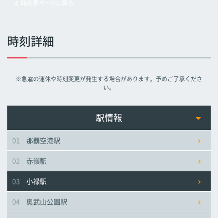
時刻表ページに戻る
旭橋駅
旭橋駅
旭橋駅
時刻詳細
県庁前駅
県庁前駅
県庁前駅
※急遽の運休や時刻変更が発生する場合があります。予めご了承くださ
美栄橋駅
美栄橋駅
美栄橋駅
い。
牧志駅
牧志駅
牧志駅
駅情報
01
那覇空港駅
安里駅
安里駅
安里駅
02
赤嶺駅
おもろまち駅
おもろまち駅
おもろまち駅
03
小禄駅
古島駅
古島駅
古島駅
04
奥武山公園駅