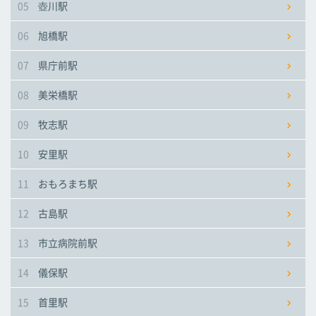
05
壺川駅
市立病院前駅
市立病院前駅
市立病院前駅
06
旭橋駅
儀保駅
儀保駅
儀保駅
07
県庁前駅
08
美栄橋駅
首里駅
首里駅
首里駅
09
牧志駅
石嶺駅
石嶺駅
石嶺駅
10
安里駅
11
おもろまち駅
経塚駅
経塚駅
経塚駅
12
古島駅
浦添前田駅
浦添前田駅
浦添前田駅
13
市立病院前駅
てだこ浦西駅
てだこ浦西駅
てだこ浦西駅
14
儀保駅
15
首里駅