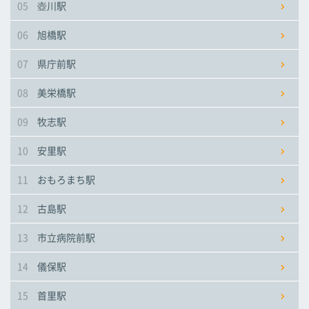
05
壺川駅
市立病院前駅
市立病院前駅
市立病院前駅
06
旭橋駅
儀保駅
儀保駅
儀保駅
07
県庁前駅
08
美栄橋駅
首里駅
首里駅
首里駅
09
牧志駅
石嶺駅
石嶺駅
石嶺駅
10
安里駅
11
おもろまち駅
経塚駅
経塚駅
経塚駅
12
古島駅
浦添前田駅
浦添前田駅
浦添前田駅
13
市立病院前駅
てだこ浦西駅
てだこ浦西駅
てだこ浦西駅
14
儀保駅
15
首里駅