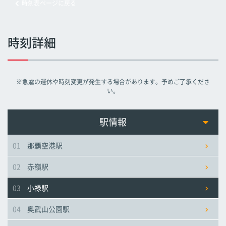
時刻表ページに戻る
旭橋駅
旭橋駅
旭橋駅
時刻詳細
県庁前駅
県庁前駅
県庁前駅
※急遽の運休や時刻変更が発生する場合があります。予めご了承くださ
美栄橋駅
美栄橋駅
美栄橋駅
い。
牧志駅
牧志駅
牧志駅
駅情報
01
那覇空港駅
安里駅
安里駅
安里駅
02
赤嶺駅
おもろまち駅
おもろまち駅
おもろまち駅
03
小禄駅
古島駅
古島駅
古島駅
04
奥武山公園駅