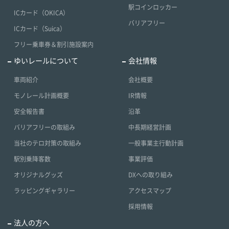
駅コインロッカー
ICカード（OKICA）
バリアフリー
ICカード（Suica）
フリー乗車券＆割引施設案内
ゆいレールについて
会社情報
車両紹介
会社概要
モノレール計画概要
IR情報
安全報告書
沿革
バリアフリーの取組み
中長期経営計画
当社のテロ対策の取組み
一般事業主行動計画
駅別乗降客数
事業評価
オリジナルグッズ
DXへの取り組み
ラッピングギャラリー
アクセスマップ
採用情報
法人の方へ