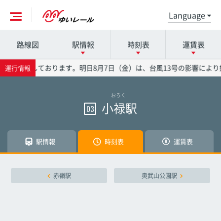
路線図
駅情報
時刻表
運賃表
各駅の詳細は駅名を押してください
時刻表の詳細は駅名を押してください
運賃表の詳細は駅名を押してください
通り運行しております。明日8月7日（金）は、台風13号の影響により
運行情報
おろく
那覇空港駅
那覇空港駅
那覇空港駅
小禄駅
03
赤嶺駅
赤嶺駅
赤嶺駅
駅情報
時刻表
運賃表
小禄駅
小禄駅
小禄駅
赤嶺駅
奥武山公園駅
奥武山公園駅
奥武山公園駅
奥武山公園駅
壺川駅
壺川駅
壺川駅