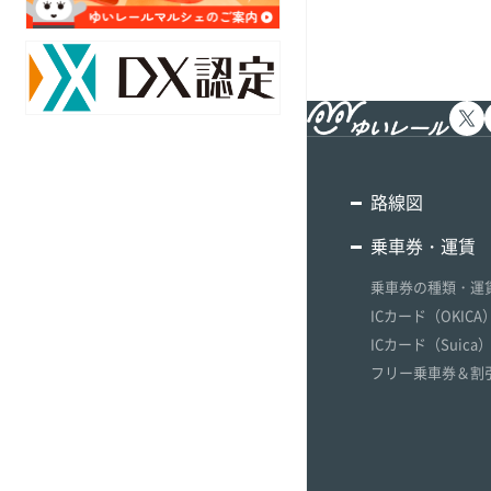
ア
対
ク
策
セ
の
ス
取
マ
組
ッ
み
プ
駅
路線図
採
別
用
乗車券・運賃
乗
情
降
乗車券の種類・運
報
客
数
ICカード（OKICA
ICカード（Suica
フリー乗車券＆割
オ
リ
ジ
ナ
ル