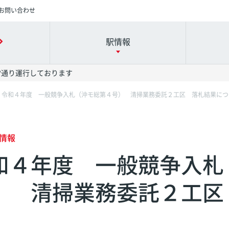
お問い合わせ
駅情報
常通り運行しております
令和４年度 一般競争入札（沖モ総第４号） 清掃業務委託２工区 落札結果につ
時刻表の詳細は駅名を押してください
各駅の詳細は駅名を押してください
運賃表の詳細は駅名を押してください
港駅
港駅
港駅
赤嶺駅
赤嶺駅
赤嶺駅
情報
和４年度 一般競争入札
駅
駅
駅
旭橋駅
旭橋駅
旭橋駅
） 清掃業務委託２工区
駅
駅
駅
安里駅
安里駅
安里駅
院前駅
院前駅
院前駅
儀保駅
儀保駅
儀保駅