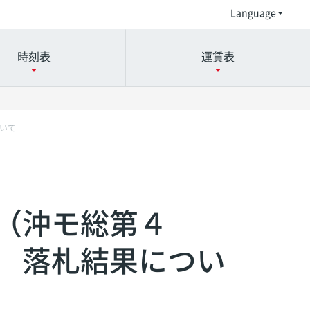
時刻表
運賃表
いて
小禄駅
小禄駅
小禄駅
奥武山公園駅
奥武山公園駅
奥武山公園駅
（沖モ総第４
県庁前駅
県庁前駅
県庁前駅
美栄橋駅
美栄橋駅
美栄橋駅
 落札結果につい
おもろまち駅
おもろまち駅
おもろまち駅
古島駅
古島駅
古島駅
首里駅
首里駅
首里駅
石嶺駅
石嶺駅
石嶺駅