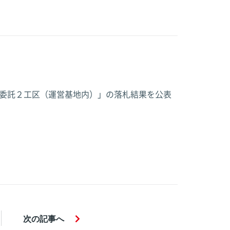
てだこ浦西駅
てだこ浦西駅
てだこ浦西駅
委託２工区（運営基地内）」の落札結果を公表
次
の記事
へ