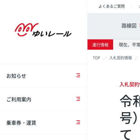
よくあるご質問
重
ご
乗
車
会
要
乗
車
両
社
路線図
な
車
券
紹
概
お
時
の
介
要
知
の
種
現在、平
運行情報
ら
注
類・
駅情報
時刻表
運賃表
モ
IR
せ
意
運
入札契約情報
ノ
情
事
賃
レ
報
項
お知らせ
お
ー
那覇空
那覇空
那覇空
知
IC
ル
入札契約
沿
ら
駅
カ
計
令
革
せ
コ
ー
画
壺川
壺川
壺川
ご利用案内
イ
ド
概
ン
（OKICA）
要
号
中
点
ロ
牧志
牧志
牧志
長
検・
ッ
乗車券・運賃
期
て
工
IC
安
カ
市立病
市立病
市立病
経
事
カ
全
ー