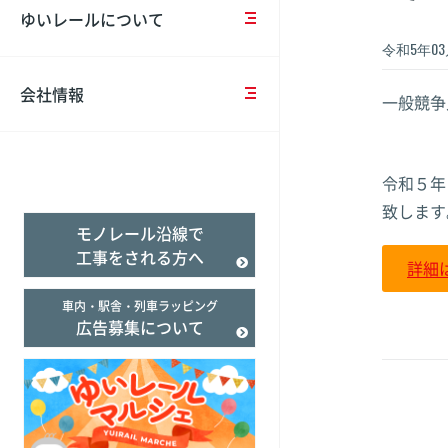
営
の
ー
報
ゆいレールについて
計
お
ド
告
経塚
経塚
経塚
画
知
バ
（Suica）
書
令和5年03
ら
リ
せ
ア
会社情報
一般競争
一
フ
バ
フ
般
リ
リ
リ
事
臨
ー
ア
ー
業
時
乗
フ
遅延証明書
令和５年
主
ダ
車
リ
致します
行
イ
券
ー
モノレール沿線で
動
ヤ
＆
の
計
の
割
取
工事をされる方へ
詳細
画
ご
引
組
案
施
み
車内・駅舎・列車ラッピング
内
設
広告募集について
事
案
業
当
内
評
社
価
の
テ
ロ