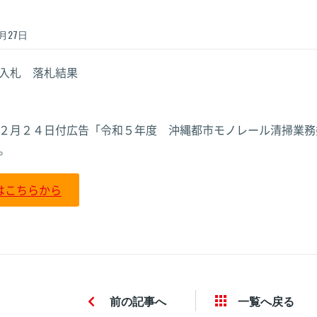
駅
駅
駅
浦添前田駅
浦添前田駅
浦添前田駅
月27日
入札 落札結果
２月２４日付広告「令和５年度 沖縄都市モノレール清掃業務
。
はこちらから
前
の記事
へ
一覧へ戻る