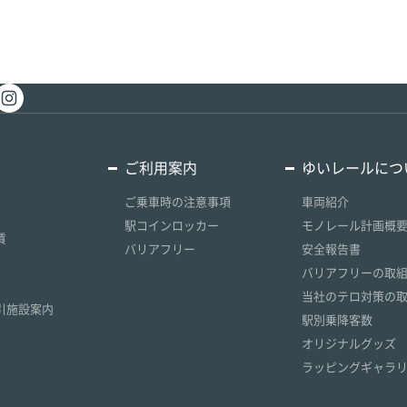
ご利用案内
ゆいレールにつ
ご乗車時の注意事項
車両紹介
駅コインロッカー
モノレール計画概
賃
バリアフリー
安全報告書
）
バリアフリーの取
）
当社のテロ対策の
引施設案内
駅別乗降客数
オリジナルグッズ
ラッピングギャラ