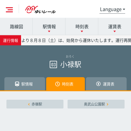
路線図
駅情報
時刻表
運賃表
各駅の詳細は駅名を押してください
時刻表の詳細は駅名を押してください
運賃表の詳細は駅名を押してください
号の影響により８月８日（土）は、始発から運休いたします。運行再開
運行情報
おろく
那覇空港駅
那覇空港駅
那覇空港駅
小禄駅
03
赤嶺駅
赤嶺駅
赤嶺駅
駅情報
時刻表
運賃表
小禄駅
小禄駅
小禄駅
赤嶺駅
奥武山公園駅
奥武山公園駅
奥武山公園駅
奥武山公園駅
壺川駅
壺川駅
壺川駅