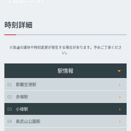
時刻表ページに戻る
旭橋駅
旭橋駅
旭橋駅
時刻詳細
県庁前駅
県庁前駅
県庁前駅
※急遽の運休や時刻変更が発生する場合があります。予めご了承くださ
美栄橋駅
美栄橋駅
美栄橋駅
い。
牧志駅
牧志駅
牧志駅
駅情報
01
那覇空港駅
安里駅
安里駅
安里駅
02
赤嶺駅
おもろまち駅
おもろまち駅
おもろまち駅
03
小禄駅
古島駅
古島駅
古島駅
04
奥武山公園駅