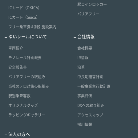
駅コインロッカー
ICカード（OKICA）
バリアフリー
ICカード（Suica）
フリー乗車券＆割引施設案内
ゆいレールについて
会社情報
車両紹介
会社概要
モノレール計画概要
IR情報
安全報告書
沿革
バリアフリーの取組み
中長期経営計画
当社のテロ対策の取組み
一般事業主行動計画
駅別乗降客数
事業評価
オリジナルグッズ
DXへの取り組み
ラッピングギャラリー
アクセスマップ
採用情報
法人の方へ