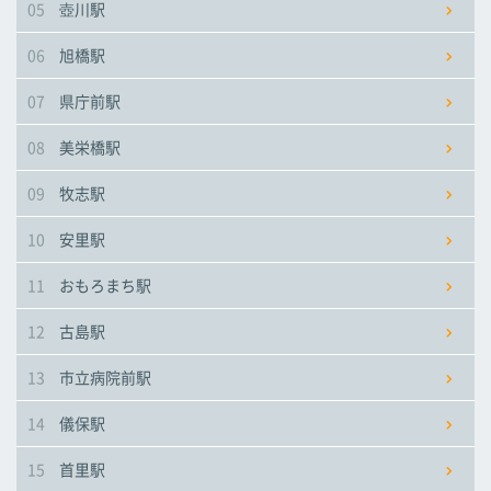
05
壺川駅
市立病院前駅
市立病院前駅
市立病院前駅
06
旭橋駅
儀保駅
儀保駅
儀保駅
07
県庁前駅
08
美栄橋駅
首里駅
首里駅
首里駅
09
牧志駅
石嶺駅
石嶺駅
石嶺駅
10
安里駅
11
おもろまち駅
経塚駅
経塚駅
経塚駅
12
古島駅
浦添前田駅
浦添前田駅
浦添前田駅
13
市立病院前駅
てだこ浦西駅
てだこ浦西駅
てだこ浦西駅
14
儀保駅
15
首里駅