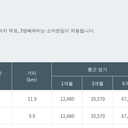
카
카
우라소에마에다
우라소에마에다
명까지 무료, 3명째부터는 소아운임이 적용됩니다.
통근 정기
간
거리
（km）
1개월
3개월
6
11.9
12,480
35,570
67
9.9
12,480
35,570
67