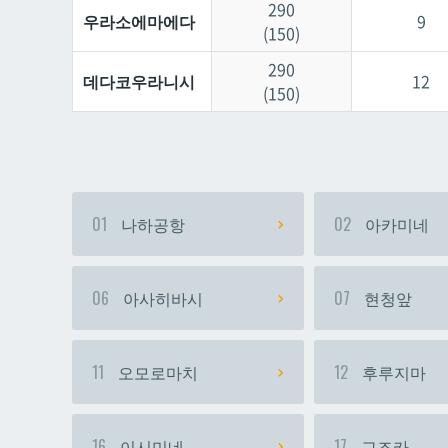
290
우라소에마에다
9
(150)
290
데다코우라니시
12
(150)
01
나하공항
02
아카미네
06
아사히바시
07
현청앞
11
오모로마치
12
후루지마
16
이시미네
17
교즈카