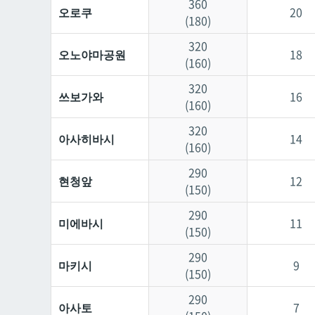
360
오로쿠
20
(180)
320
오노야마공원
18
(160)
320
쓰보가와
16
(160)
320
아사히바시
14
(160)
290
현청앞
12
(150)
290
미에바시
11
(150)
290
마키시
9
(150)
290
아사토
7