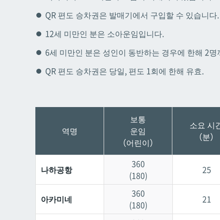
QR 편도 승차권은 발매기에서 구입할 수 있습니다.
교즈
교즈
12세 미만인 분은 소아운임입니다.
6세 미만인 분은 성인이 동반하는 경우에 한해 2
QR 편도 승차권은 당일, 편도 1회에 한해 유효.
보통
소요 시
역명
운임
（분）
（어린이）
360
나하공항
25
(180)
360
아카미네
21
(180)