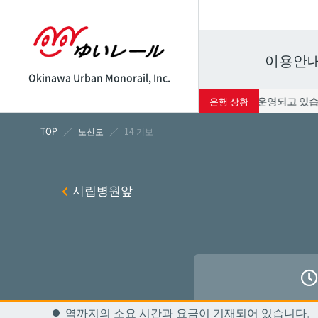
이용안
Okinawa Urban Monorail, Inc.
현재 서비스는 정상적으로 운영되고 있습니다. 내일인
운행 상황
시각표
운임표
노선도
14 기보
나하
나하
시립병원앞
쓰보
쓰보
마키
마키
시립병
시립병
역까지의 소요 시간과 요금이 기재되어 있습니다.