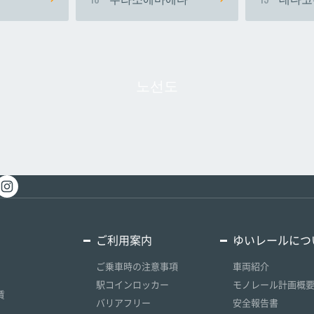
노선도
ご利用案内
ゆいレールにつ
ご乗車時の注意事項
車両紹介
駅コインロッカー
モノレール計画概
賃
バリアフリー
安全報告書
）