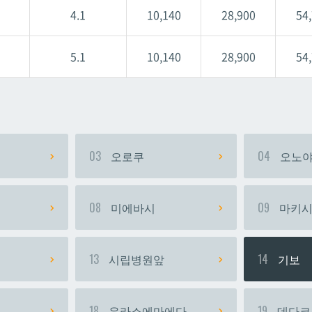
4.1
10,140
28,900
54
5.1
10,140
28,900
54
03
오로쿠
04
오노야
08
미에바시
09
마키
13
시립병원앞
14
기보
18
우라소에마에다
19
데다코