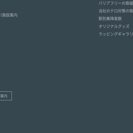
バリアフリーの取
）
当社のテロ対策の
引施設案内
駅別乗降客数
オリジナルグッズ
ラッピングギャラ
ご案内