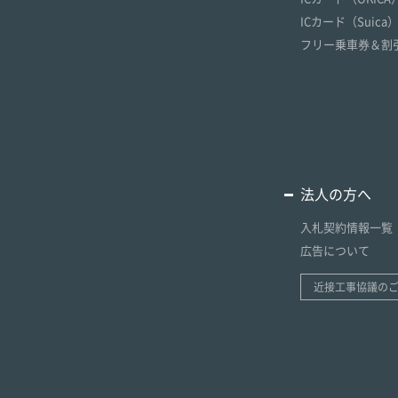
ICカード（Suica
フリー乗車券＆割
法人の方へ
入札契約情報一覧
広告について
近接工事協議の