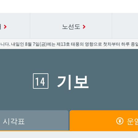
내
노선도
 8월 7일(금)에는 제13호 태풍의 영향으로 첫차부터 하루 종일 운행이 
요금표에 대한 자세한 내용은 역 이름을 선택하십시오.
시간표 세부 정보의 방송국 이름을 선택하십시오.
기보
14
공항
공항
아카미네
아카미네
가와
가와
아사히바시
아사히바시
시
시
아사토
아사토
시각표
운
원앞
원앞
기보
기보