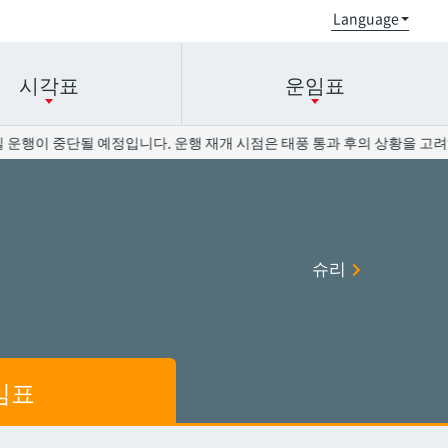
시각표
운임표
중단될 예정입니다. 운행 재개 시점은 태풍 통과 후의 상황을 고려하여 결정
오로쿠
오로쿠
오노야마공원
오노야마공원
슈리
현청앞
현청앞
미에바시
미에바시
오모로마치
오모로마치
후루지마
후루지마
임표
슈리
슈리
이시미네
이시미네