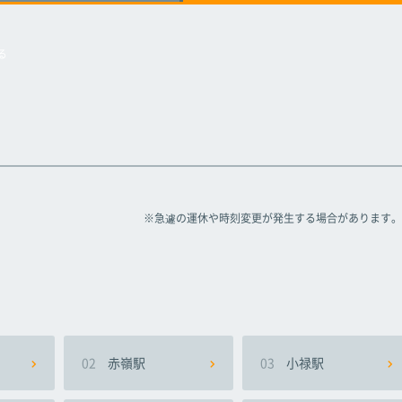
駅
駅
駅
浦添前田駅
浦添前田駅
浦添前田駅
る
※急遽の運休や時刻変更が発生する場合があります。
02
赤嶺駅
03
小禄駅