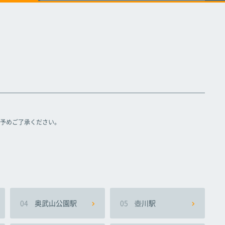
てだこ浦西駅
てだこ浦西駅
てだこ浦西駅
予めご了承ください。
04
奥武山公園駅
05
壺川駅