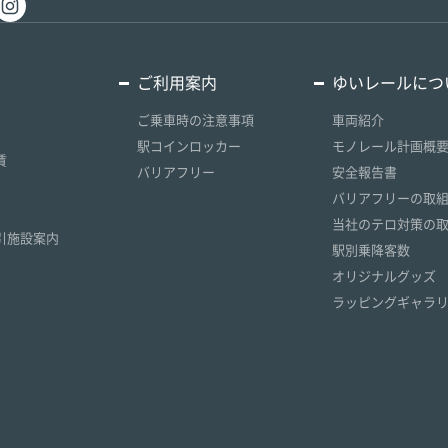
ご利用案内
ゆいレールにつ
ご乗車時の注意事項
車両紹介
駅コインロッカー
モノレール計画概
賃
バリアフリー
安全報告書
）
バリアフリーの取
）
当社のテロ対策の
引施設案内
駅別乗降客数
オリジナルグッズ
ラッピングギャラ