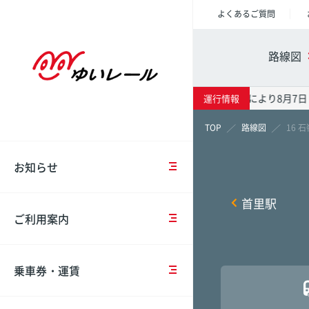
よくあるご質問
重
ご
乗
車
会
要
乗
車
両
社
路線図
な
車
券
紹
概
お
時
の
介
要
知
の
種
台風13号の影響により8月7日
運行情報
ら
注
類・
駅情報
時刻表
運賃表
モ
IR
せ
意
運
路線図
16 
ノ
情
事
賃
レ
報
項
お知らせ
お
ー
那覇空
那覇空
那覇空
知
IC
ル
沿
ら
駅
カ
計
首里駅
革
せ
コ
ー
画
壺川
壺川
壺川
ご利用案内
イ
ド
概
ン
（OKICA）
要
中
点
ロ
牧志
牧志
牧志
長
検・
ッ
乗車券・運賃
期
工
IC
安
カ
市立病
市立病
市立病
経
事
カ
全
ー