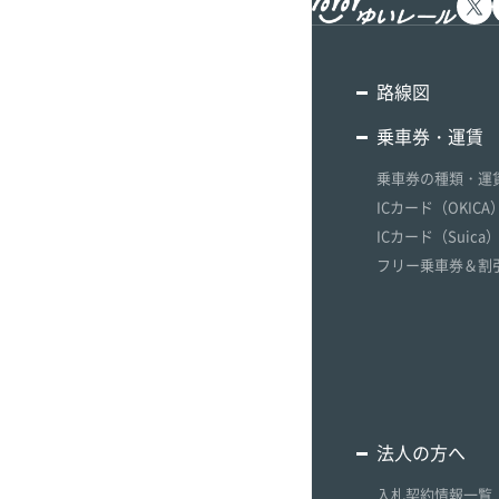
グ
ッ
ズ
路線図
ラ
乗車券・運賃
ッ
ピ
乗車券の種類・運
ン
ICカード（OKICA
グ
ICカード（Suica
ギ
ャ
フリー乗車券＆割
ラ
リ
ー
法人の方へ
入札契約情報一覧