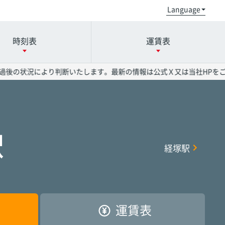
時刻表
運賃表
後の状況により判断いたします。最新の情報は公式Ｘ又は当社HPをご確
小禄駅
小禄駅
小禄駅
奥武山公園駅
奥武山公園駅
奥武山公園駅
駅
経塚駅
県庁前駅
県庁前駅
県庁前駅
美栄橋駅
美栄橋駅
美栄橋駅
おもろまち駅
おもろまち駅
おもろまち駅
古島駅
古島駅
古島駅
運賃表
首里駅
首里駅
首里駅
石嶺駅
石嶺駅
石嶺駅