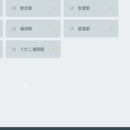
09
牧志駅
10
安里駅
14
儀保駅
15
首里駅
19
てだこ浦西駅