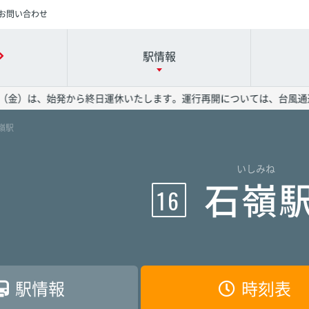
お問い合わせ
駅情報
（金）は、始発から終日運休いたします。運行再開については、台風通過
石嶺駅
時刻表の詳細は駅名を押してください
各駅の詳細は駅名を押してください
運賃表の詳細は駅名を押してください
いしみね
港駅
港駅
港駅
赤嶺駅
赤嶺駅
赤嶺駅
石嶺
16
駅
駅
駅
旭橋駅
旭橋駅
旭橋駅
駅
駅
駅
安里駅
安里駅
安里駅
駅情報
時刻表
院前駅
院前駅
院前駅
儀保駅
儀保駅
儀保駅