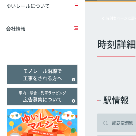
営
の
ー
報
ゆいレールについて
計
お
ド
告
経塚
経塚
経塚
画
知
バ
（Suica）
書
時刻表ページに戻
ら
リ
せ
ア
会社情報
一
フ
バ
フ
般
リ
リ
リ
時刻詳細
事
臨
ー
ア
ー
業
時
乗
フ
遅延証明書
主
ダ
車
リ
行
イ
券
ー
モノレール沿線で
動
ヤ
＆
の
計
の
割
取
工事をされる方へ
画
ご
引
組
案
施
み
車内・駅舎・列車ラッピング
内
設
駅情報
広告募集について
事
案
業
当
内
評
社
価
の
01
那覇空港駅
テ
ロ