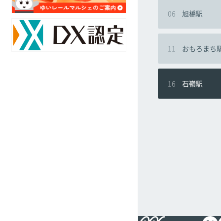
ア
対
06
旭橋駅
ク
策
セ
の
ス
取
マ
11
おもろまち
組
ッ
み
プ
16
石嶺駅
駅
採
別
用
乗
情
降
報
客
数
オ
リ
ジ
ナ
ル