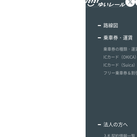
グ
ッ
ズ
路線図
ラ
乗車券・運賃
ッ
ピ
乗車券の種類・運
ン
ICカード（OKICA
グ
ICカード（Suica
ギ
ャ
フリー乗車券＆割
ラ
リ
ー
法人の方へ
入札契約情報一覧