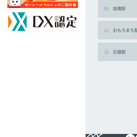
ア
対
06
旭橋駅
ク
策
セ
の
ス
取
マ
11
おもろまち
組
ッ
み
プ
16
石嶺駅
駅
採
別
用
乗
情
降
報
客
数
オ
リ
ジ
ナ
ル