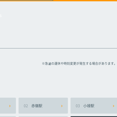
駅
駅
駅
浦添前田駅
浦添前田駅
浦添前田駅
る
※急遽の運休や時刻変更が発生する場合があります。
02
赤嶺駅
03
小禄駅