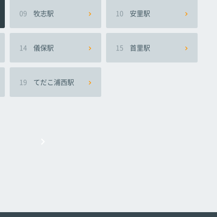
09
牧志駅
10
安里駅
14
儀保駅
15
首里駅
19
てだこ浦西駅