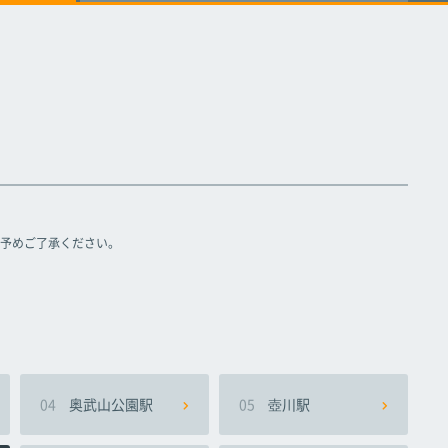
てだこ浦西駅
てだこ浦西駅
てだこ浦西駅
予めご了承ください。
04
奥武山公園駅
05
壺川駅