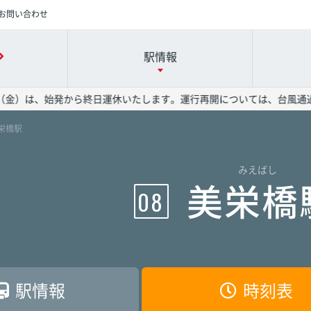
お問い合わせ
駅情報
（金）は、始発から終日運休いたします。運行再開については、台風通過
美栄橋駅
時刻表の詳細は駅名を押してください
各駅の詳細は駅名を押してください
運賃表の詳細は駅名を押してください
みえばし
港駅
港駅
港駅
赤嶺駅
赤嶺駅
赤嶺駅
美栄橋
08
駅
駅
駅
旭橋駅
旭橋駅
旭橋駅
駅
駅
駅
安里駅
安里駅
安里駅
駅情報
時刻表
院前駅
院前駅
院前駅
儀保駅
儀保駅
儀保駅