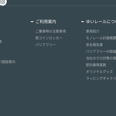
ご利用案内
ゆいレールにつ
ご乗車時の注意事項
車両紹介
駅コインロッカー
モノレール計画概
賃
バリアフリー
安全報告書
）
バリアフリーの取
）
当社のテロ対策の
引施設案内
駅別乗降客数
オリジナルグッズ
ラッピングギャラ