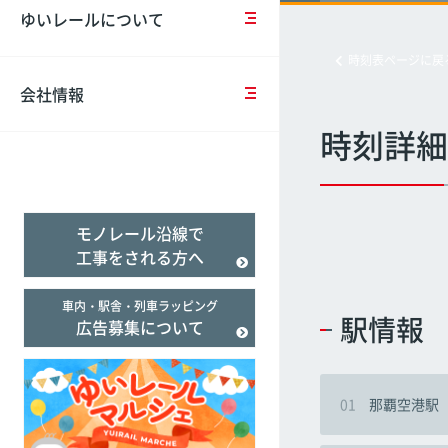
営
の
ー
報
ゆいレールについて
計
お
ド
告
経塚
経塚
経塚
画
知
バ
（Suica）
書
時刻表ページに戻
ら
リ
せ
ア
会社情報
一
フ
バ
フ
般
リ
リ
リ
時刻詳細
事
臨
ー
ア
ー
業
時
乗
フ
遅延証明書
主
ダ
車
リ
行
イ
券
ー
モノレール沿線で
動
ヤ
＆
の
計
の
割
取
工事をされる方へ
画
ご
引
組
案
施
み
車内・駅舎・列車ラッピング
内
設
駅情報
広告募集について
事
案
業
当
内
評
社
価
の
01
那覇空港駅
テ
ロ