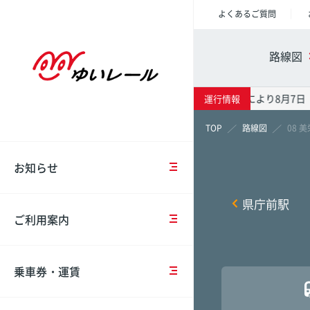
よくあるご質問
重
ご
乗
車
会
要
乗
車
両
社
路線図
な
車
券
紹
概
お
時
の
介
要
知
の
種
台風13号の影響により8月7日
運行情報
ら
注
類・
駅情報
時刻表
運賃表
モ
IR
せ
意
運
路線図
08 
ノ
情
事
賃
レ
報
項
お知らせ
お
ー
那覇空
那覇空
那覇空
知
IC
ル
沿
ら
駅
カ
計
県庁前駅
革
せ
コ
ー
画
壺川
壺川
壺川
ご利用案内
イ
ド
概
ン
（OKICA）
要
中
点
ロ
牧志
牧志
牧志
長
検・
ッ
乗車券・運賃
期
工
IC
安
カ
市立病
市立病
市立病
経
事
カ
全
ー