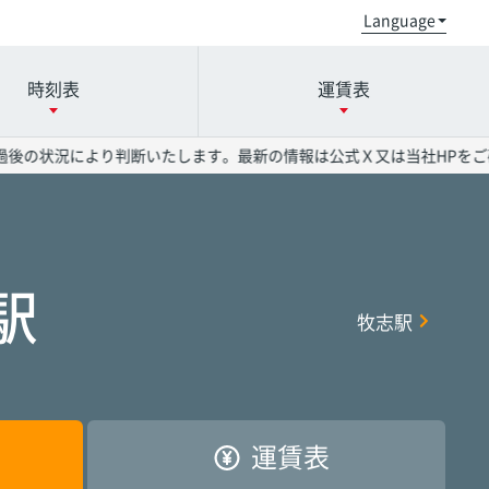
時刻表
運賃表
後の状況により判断いたします。最新の情報は公式Ｘ又は当社HPをご確
小禄駅
小禄駅
小禄駅
奥武山公園駅
奥武山公園駅
奥武山公園駅
駅
牧志駅
県庁前駅
県庁前駅
県庁前駅
美栄橋駅
美栄橋駅
美栄橋駅
おもろまち駅
おもろまち駅
おもろまち駅
古島駅
古島駅
古島駅
運賃表
首里駅
首里駅
首里駅
石嶺駅
石嶺駅
石嶺駅