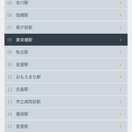
05
壺川駅
市立病院前駅
市立病院前駅
市立病院前駅
06
旭橋駅
儀保駅
儀保駅
儀保駅
07
県庁前駅
08
美栄橋駅
首里駅
首里駅
首里駅
09
牧志駅
石嶺駅
石嶺駅
石嶺駅
10
安里駅
11
おもろまち駅
経塚駅
経塚駅
経塚駅
12
古島駅
浦添前田駅
浦添前田駅
浦添前田駅
13
市立病院前駅
てだこ浦西駅
てだこ浦西駅
てだこ浦西駅
14
儀保駅
15
首里駅