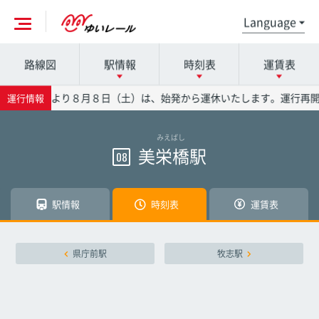
路線図
駅情報
時刻表
運賃表
各駅の詳細は駅名を押してください
時刻表の詳細は駅名を押してください
運賃表の詳細は駅名を押してください
号の影響により８月８日（土）は、始発から運休いたします。運行再開
運行情報
みえばし
那覇空港駅
那覇空港駅
那覇空港駅
美栄橋駅
08
赤嶺駅
赤嶺駅
赤嶺駅
駅情報
時刻表
運賃表
小禄駅
小禄駅
小禄駅
県庁前駅
牧志駅
奥武山公園駅
奥武山公園駅
奥武山公園駅
壺川駅
壺川駅
壺川駅