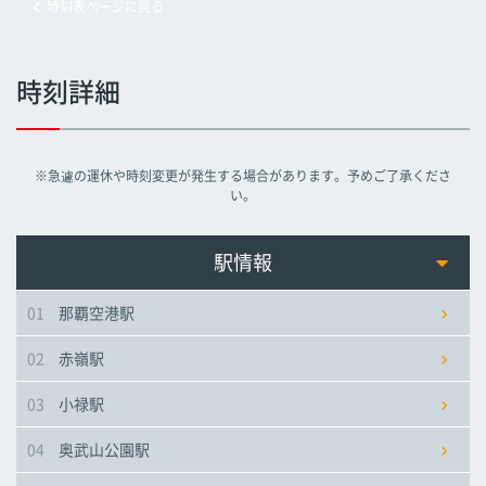
時刻表ページに戻る
旭橋駅
旭橋駅
旭橋駅
時刻詳細
県庁前駅
県庁前駅
県庁前駅
※急遽の運休や時刻変更が発生する場合があります。予めご了承くださ
美栄橋駅
美栄橋駅
美栄橋駅
い。
牧志駅
牧志駅
牧志駅
駅情報
01
那覇空港駅
安里駅
安里駅
安里駅
02
赤嶺駅
おもろまち駅
おもろまち駅
おもろまち駅
03
小禄駅
古島駅
古島駅
古島駅
04
奥武山公園駅