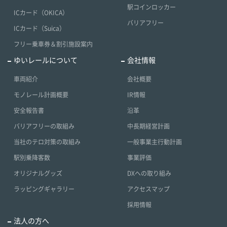
駅コインロッカー
ICカード（OKICA）
バリアフリー
ICカード（Suica）
フリー乗車券＆割引施設案内
ゆいレールについて
会社情報
車両紹介
会社概要
モノレール計画概要
IR情報
安全報告書
沿革
バリアフリーの取組み
中長期経営計画
当社のテロ対策の取組み
一般事業主行動計画
駅別乗降客数
事業評価
オリジナルグッズ
DXへの取り組み
ラッピングギャラリー
アクセスマップ
採用情報
法人の方へ