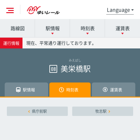
路線図
駅情報
時刻表
運賃表
各駅の詳細は駅名を押してください
時刻表の詳細は駅名を押してください
運賃表の詳細は駅名を押してください
現在、平常通り運行しております。
運行情報
みえばし
那覇空港駅
那覇空港駅
那覇空港駅
美栄橋駅
08
赤嶺駅
赤嶺駅
赤嶺駅
駅情報
時刻表
運賃表
小禄駅
小禄駅
小禄駅
県庁前駅
牧志駅
奥武山公園駅
奥武山公園駅
奥武山公園駅
壺川駅
壺川駅
壺川駅