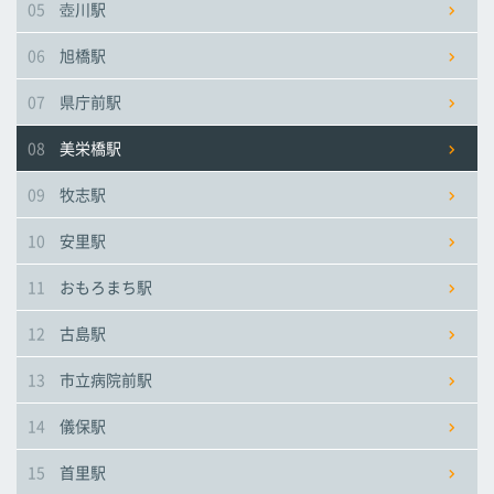
05
壺川駅
市立病院前駅
市立病院前駅
市立病院前駅
06
旭橋駅
儀保駅
儀保駅
儀保駅
07
県庁前駅
08
美栄橋駅
首里駅
首里駅
首里駅
09
牧志駅
石嶺駅
石嶺駅
石嶺駅
10
安里駅
11
おもろまち駅
経塚駅
経塚駅
経塚駅
12
古島駅
浦添前田駅
浦添前田駅
浦添前田駅
13
市立病院前駅
てだこ浦西駅
てだこ浦西駅
てだこ浦西駅
14
儀保駅
15
首里駅