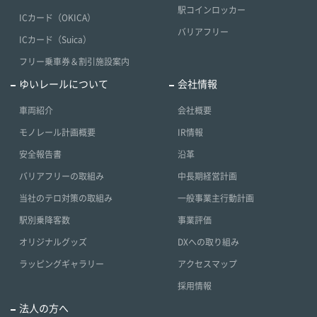
駅コインロッカー
ICカード（OKICA）
バリアフリー
ICカード（Suica）
フリー乗車券＆割引施設案内
ゆいレールについて
会社情報
車両紹介
会社概要
モノレール計画概要
IR情報
安全報告書
沿革
バリアフリーの取組み
中長期経営計画
当社のテロ対策の取組み
一般事業主行動計画
駅別乗降客数
事業評価
オリジナルグッズ
DXへの取り組み
ラッピングギャラリー
アクセスマップ
採用情報
法人の方へ