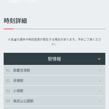
時刻表ページに戻る
旭橋駅
旭橋駅
旭橋駅
時刻詳細
県庁前駅
県庁前駅
県庁前駅
※急遽の運休や時刻変更が発生する場合があります。予めご了承くださ
美栄橋駅
美栄橋駅
美栄橋駅
い。
牧志駅
牧志駅
牧志駅
駅情報
01
那覇空港駅
安里駅
安里駅
安里駅
02
赤嶺駅
おもろまち駅
おもろまち駅
おもろまち駅
03
小禄駅
古島駅
古島駅
古島駅
04
奥武山公園駅