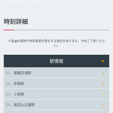
時刻表ページに戻る
旭橋駅
旭橋駅
旭橋駅
時刻詳細
県庁前駅
県庁前駅
県庁前駅
※急遽の運休や時刻変更が発生する場合があります。予めご了承くださ
美栄橋駅
美栄橋駅
美栄橋駅
い。
牧志駅
牧志駅
牧志駅
駅情報
01
那覇空港駅
安里駅
安里駅
安里駅
02
赤嶺駅
おもろまち駅
おもろまち駅
おもろまち駅
03
小禄駅
古島駅
古島駅
古島駅
04
奥武山公園駅