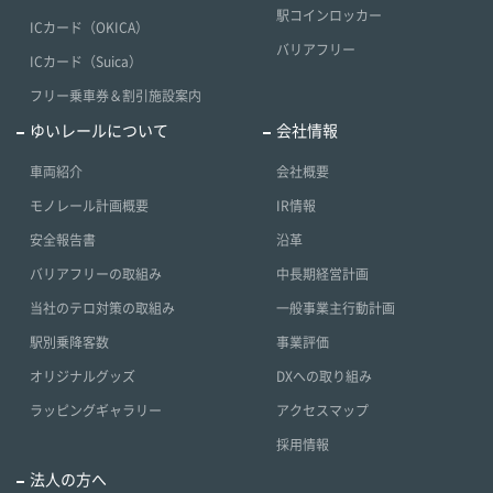
駅コインロッカー
ICカード（OKICA）
バリアフリー
ICカード（Suica）
フリー乗車券＆割引施設案内
ゆいレールについて
会社情報
車両紹介
会社概要
モノレール計画概要
IR情報
安全報告書
沿革
バリアフリーの取組み
中長期経営計画
当社のテロ対策の取組み
一般事業主行動計画
駅別乗降客数
事業評価
オリジナルグッズ
DXへの取り組み
ラッピングギャラリー
アクセスマップ
採用情報
法人の方へ