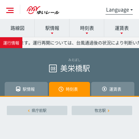
路線図
駅情報
時刻表
運賃表
各駅の詳細は駅名を押してください
時刻表の詳細は駅名を押してください
運賃表の詳細は駅名を押してください
運休いたします。運行再開については、台風通過後の状況により判断いた
運行情報
みえばし
那覇空港駅
那覇空港駅
那覇空港駅
美栄橋駅
08
赤嶺駅
赤嶺駅
赤嶺駅
駅情報
時刻表
運賃表
小禄駅
小禄駅
小禄駅
県庁前駅
牧志駅
奥武山公園駅
奥武山公園駅
奥武山公園駅
壺川駅
壺川駅
壺川駅