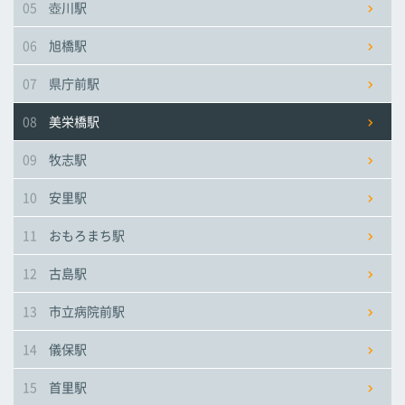
05
壺川駅
市立病院前駅
市立病院前駅
市立病院前駅
06
旭橋駅
儀保駅
儀保駅
儀保駅
07
県庁前駅
08
美栄橋駅
首里駅
首里駅
首里駅
09
牧志駅
石嶺駅
石嶺駅
石嶺駅
10
安里駅
11
おもろまち駅
経塚駅
経塚駅
経塚駅
12
古島駅
浦添前田駅
浦添前田駅
浦添前田駅
13
市立病院前駅
てだこ浦西駅
てだこ浦西駅
てだこ浦西駅
14
儀保駅
15
首里駅