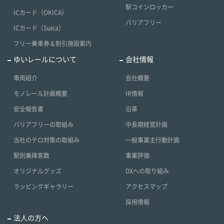
駅コインロッカー
ICカード（OKICA）
バリアフリー
ICカード（Suica）
フリー乗車券＆割引施設案内
ゆいレールについて
会社情報
車両紹介
会社概要
モノレール計画概要
IR情報
安全報告書
沿革
バリアフリーの取組み
中長期経営計画
当社のテロ対策の取組み
一般事業主行動計画
駅別乗降客数
事業評価
オリジナルグッズ
DXへの取り組み
ラッピングギャラリー
アクセスマップ
採用情報
法人の方へ