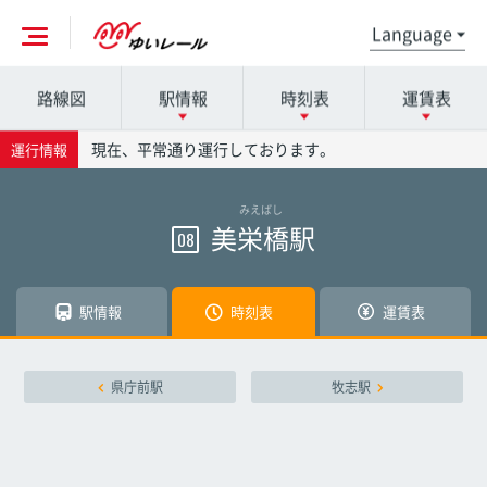
路線図
駅情報
時刻表
運賃表
各駅の詳細は駅名を押してください
時刻表の詳細は駅名を押してください
運賃表の詳細は駅名を押してください
現在、平常通り運行しております。
運行情報
みえばし
那覇空港駅
那覇空港駅
那覇空港駅
美栄橋駅
08
赤嶺駅
赤嶺駅
赤嶺駅
駅情報
時刻表
運賃表
小禄駅
小禄駅
小禄駅
県庁前駅
牧志駅
奥武山公園駅
奥武山公園駅
奥武山公園駅
壺川駅
壺川駅
壺川駅