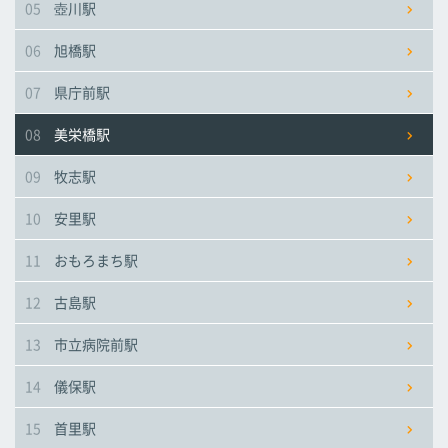
05
壺川駅
市立病院前駅
市立病院前駅
市立病院前駅
06
旭橋駅
儀保駅
儀保駅
儀保駅
07
県庁前駅
08
美栄橋駅
首里駅
首里駅
首里駅
09
牧志駅
石嶺駅
石嶺駅
石嶺駅
10
安里駅
11
おもろまち駅
経塚駅
経塚駅
経塚駅
12
古島駅
浦添前田駅
浦添前田駅
浦添前田駅
13
市立病院前駅
てだこ浦西駅
てだこ浦西駅
てだこ浦西駅
14
儀保駅
15
首里駅