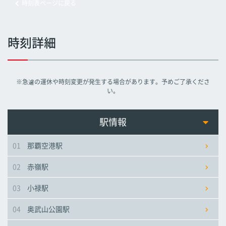
時刻表ページに戻る
旭橋駅
旭橋駅
旭橋駅
時刻詳細
県庁前駅
県庁前駅
県庁前駅
※急遽の運休や時刻変更が発生する場合があります。予めご了承くださ
美栄橋駅
美栄橋駅
美栄橋駅
い。
牧志駅
牧志駅
牧志駅
駅情報
01
那覇空港駅
安里駅
安里駅
安里駅
02
赤嶺駅
おもろまち駅
おもろまち駅
おもろまち駅
03
小禄駅
古島駅
古島駅
古島駅
04
奥武山公園駅