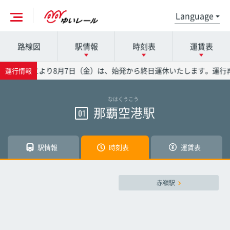
路線図
駅情報
時刻表
運賃表
各駅の詳細は駅名を押してください
時刻表の詳細は駅名を押してください
運賃表の詳細は駅名を押してください
3号の影響により8月7日（金）は、始発から終日運休いたします。運行
運行情報
なはくうこう
那覇空港駅
那覇空港駅
那覇空港駅
那覇空港駅
01
赤嶺駅
赤嶺駅
赤嶺駅
駅情報
時刻表
運賃表
小禄駅
小禄駅
小禄駅
赤嶺駅
奥武山公園駅
奥武山公園駅
奥武山公園駅
壺川駅
壺川駅
壺川駅