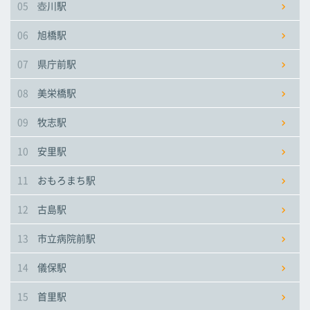
05
壺川駅
市立病院前駅
市立病院前駅
市立病院前駅
06
旭橋駅
儀保駅
儀保駅
儀保駅
07
県庁前駅
08
美栄橋駅
首里駅
首里駅
首里駅
09
牧志駅
石嶺駅
石嶺駅
石嶺駅
10
安里駅
11
おもろまち駅
経塚駅
経塚駅
経塚駅
12
古島駅
浦添前田駅
浦添前田駅
浦添前田駅
13
市立病院前駅
てだこ浦西駅
てだこ浦西駅
てだこ浦西駅
14
儀保駅
15
首里駅