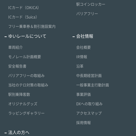
駅コインロッカー
ICカード（OKICA）
バリアフリー
ICカード（Suica）
フリー乗車券＆割引施設案内
ゆいレールについて
会社情報
車両紹介
会社概要
モノレール計画概要
IR情報
安全報告書
沿革
バリアフリーの取組み
中長期経営計画
当社のテロ対策の取組み
一般事業主行動計画
駅別乗降客数
事業評価
オリジナルグッズ
DXへの取り組み
ラッピングギャラリー
アクセスマップ
採用情報
法人の方へ