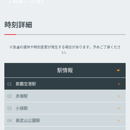
時刻表ページに戻る
旭橋駅
旭橋駅
旭橋駅
時刻詳細
県庁前駅
県庁前駅
県庁前駅
※急遽の運休や時刻変更が発生する場合があります。予めご了承くださ
美栄橋駅
美栄橋駅
美栄橋駅
い。
牧志駅
牧志駅
牧志駅
駅情報
01
那覇空港駅
安里駅
安里駅
安里駅
02
赤嶺駅
おもろまち駅
おもろまち駅
おもろまち駅
03
小禄駅
古島駅
古島駅
古島駅
04
奥武山公園駅