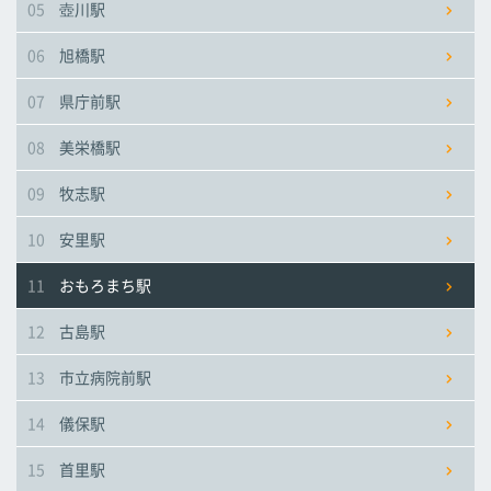
05
壺川駅
市立病院前駅
市立病院前駅
市立病院前駅
06
旭橋駅
儀保駅
儀保駅
儀保駅
07
県庁前駅
08
美栄橋駅
首里駅
首里駅
首里駅
09
牧志駅
石嶺駅
石嶺駅
石嶺駅
10
安里駅
11
おもろまち駅
経塚駅
経塚駅
経塚駅
12
古島駅
浦添前田駅
浦添前田駅
浦添前田駅
13
市立病院前駅
てだこ浦西駅
てだこ浦西駅
てだこ浦西駅
14
儀保駅
15
首里駅