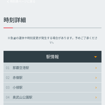
時刻表ページに戻る
旭橋駅
旭橋駅
旭橋駅
時刻詳細
県庁前駅
県庁前駅
県庁前駅
※急遽の運休や時刻変更が発生する場合があります。予めご了承くださ
美栄橋駅
美栄橋駅
美栄橋駅
い。
牧志駅
牧志駅
牧志駅
駅情報
01
那覇空港駅
安里駅
安里駅
安里駅
02
赤嶺駅
おもろまち駅
おもろまち駅
おもろまち駅
03
小禄駅
古島駅
古島駅
古島駅
04
奥武山公園駅