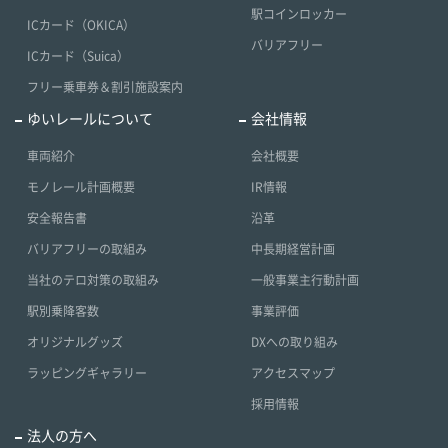
駅コインロッカー
ICカード（OKICA）
バリアフリー
ICカード（Suica）
フリー乗車券＆割引施設案内
ゆいレールについて
会社情報
車両紹介
会社概要
モノレール計画概要
IR情報
安全報告書
沿革
バリアフリーの取組み
中長期経営計画
当社のテロ対策の取組み
一般事業主行動計画
駅別乗降客数
事業評価
オリジナルグッズ
DXへの取り組み
ラッピングギャラリー
アクセスマップ
採用情報
法人の方へ