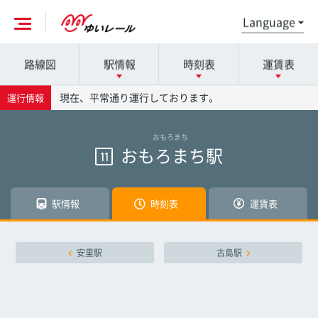
路線図
駅情報
時刻表
運賃表
各駅の詳細は駅名を押してください
時刻表の詳細は駅名を押してください
運賃表の詳細は駅名を押してください
現在、平常通り運行しております。
運行情報
おもろまち
那覇空港駅
那覇空港駅
那覇空港駅
おもろまち駅
11
赤嶺駅
赤嶺駅
赤嶺駅
駅情報
時刻表
運賃表
小禄駅
小禄駅
小禄駅
安里駅
古島駅
奥武山公園駅
奥武山公園駅
奥武山公園駅
壺川駅
壺川駅
壺川駅