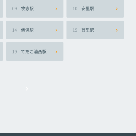
09
牧志駅
10
安里駅
14
儀保駅
15
首里駅
19
てだこ浦西駅