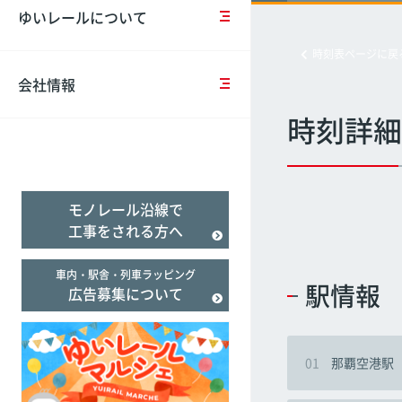
営
の
ー
報
ゆいレールについて
計
お
ド
告
経塚
経塚
経塚
画
知
バ
（Suica）
書
時刻表ページに戻
ら
リ
せ
ア
会社情報
一
フ
バ
フ
般
リ
リ
リ
時刻詳細
事
臨
ー
ア
ー
業
時
乗
フ
遅延証明書
主
ダ
車
リ
行
イ
券
ー
モノレール沿線で
動
ヤ
＆
の
計
の
割
取
工事をされる方へ
画
ご
引
組
案
施
み
車内・駅舎・列車ラッピング
内
設
駅情報
広告募集について
事
案
業
当
内
評
社
価
の
01
那覇空港駅
テ
ロ