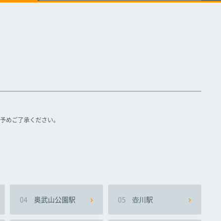
てだこ浦西駅
てだこ浦西駅
てだこ浦西駅
予めご了承ください。
04
奥武山公園駅
05
壺川駅