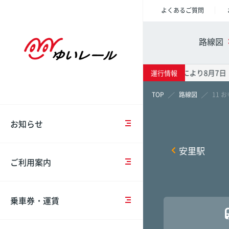
よくあるご質問
重
ご
乗
車
会
要
乗
車
両
社
路線図
な
車
券
紹
概
お
時
の
介
要
知
の
種
台風13号の影響により8月7日
運行情報
ら
注
類・
駅情報
時刻表
運賃表
モ
IR
せ
意
運
路線図
11 
ノ
情
事
賃
レ
報
項
お知らせ
お
ー
那覇空
那覇空
那覇空
知
IC
ル
沿
ら
駅
カ
計
安里駅
革
せ
コ
ー
画
壺川
壺川
壺川
ご利用案内
イ
ド
概
ン
（OKICA）
要
中
点
ロ
牧志
牧志
牧志
長
検・
ッ
乗車券・運賃
期
工
IC
安
カ
市立病
市立病
市立病
経
事
カ
全
ー