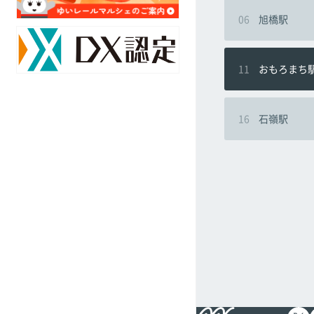
ア
対
06
旭橋駅
ク
策
セ
の
ス
取
マ
11
おもろまち
組
ッ
み
プ
16
石嶺駅
駅
採
別
用
乗
情
降
報
客
数
オ
リ
ジ
ナ
ル