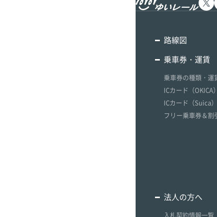
グ
ッ
ズ
路線図
ラ
乗車券・運賃
ッ
ピ
乗車券の種類・運
ン
ICカード（OKICA
グ
ICカード（Suica
ギ
ャ
フリー乗車券＆割
ラ
リ
ー
法人の方へ
入札契約情報一覧