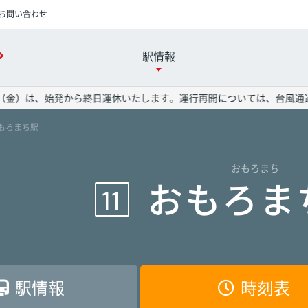
お問い合わせ
駅情報
（金）は、始発から終日運休いたします。運行再開については、台風通過
おもろまち駅
時刻表の詳細は駅名を押してください
各駅の詳細は駅名を押してください
運賃表の詳細は駅名を押してください
おもろまち
港駅
港駅
港駅
赤嶺駅
赤嶺駅
赤嶺駅
おもろま
11
駅
駅
駅
旭橋駅
旭橋駅
旭橋駅
駅
駅
駅
安里駅
安里駅
安里駅
駅情報
時刻表
院前駅
院前駅
院前駅
儀保駅
儀保駅
儀保駅