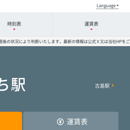
時刻表
運賃表
後の状況により判断いたします。最新の情報は公式Ｘ又は当社HPをご確
小禄駅
小禄駅
小禄駅
奥武山公園駅
奥武山公園駅
奥武山公園駅
ち駅
古島駅
県庁前駅
県庁前駅
県庁前駅
美栄橋駅
美栄橋駅
美栄橋駅
おもろまち駅
おもろまち駅
おもろまち駅
古島駅
古島駅
古島駅
運賃表
首里駅
首里駅
首里駅
石嶺駅
石嶺駅
石嶺駅