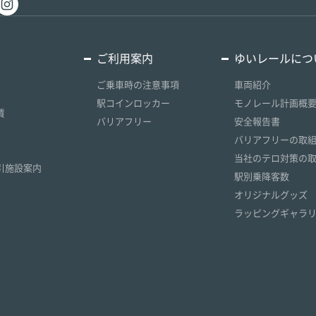
ご利用案内
ゆいレールにつ
ご乗車時の注意事項
車両紹介
駅コインロッカー
モノレール計画概
賃
バリアフリー
安全報告書
）
バリアフリーの取
）
当社のテロ対策の
引施設案内
駅別乗降客数
オリジナルグッズ
ラッピングギャラ