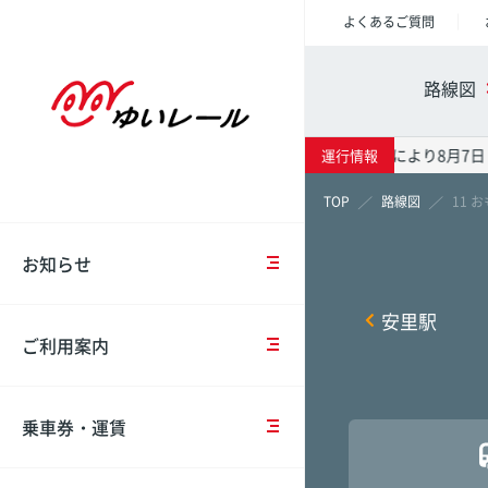
よくあるご質問
重
ご
乗
車
会
要
乗
車
両
社
路線図
な
車
券
紹
概
お
時
の
介
要
知
の
種
台風13号の影響により8月7日
運行情報
ら
注
類・
駅情報
時刻表
運賃表
モ
IR
せ
意
運
路線図
11 
ノ
情
事
賃
レ
報
項
お知らせ
お
ー
那覇空
那覇空
那覇空
知
IC
ル
沿
ら
駅
カ
計
安里駅
革
せ
コ
ー
画
壺川
壺川
壺川
ご利用案内
イ
ド
概
ン
（OKICA）
要
中
点
ロ
牧志
牧志
牧志
長
検・
ッ
乗車券・運賃
期
工
IC
安
カ
市立病
市立病
市立病
経
事
カ
全
ー