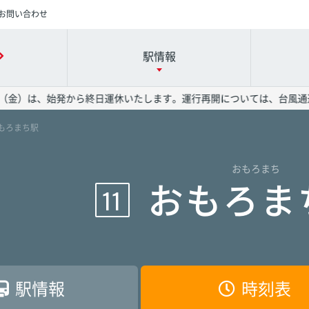
お問い合わせ
駅情報
（金）は、始発から終日運休いたします。運行再開については、台風通過
おもろまち駅
時刻表の詳細は駅名を押してください
各駅の詳細は駅名を押してください
運賃表の詳細は駅名を押してください
おもろまち
港駅
港駅
港駅
赤嶺駅
赤嶺駅
赤嶺駅
おもろま
11
駅
駅
駅
旭橋駅
旭橋駅
旭橋駅
駅
駅
駅
安里駅
安里駅
安里駅
駅情報
時刻表
院前駅
院前駅
院前駅
儀保駅
儀保駅
儀保駅