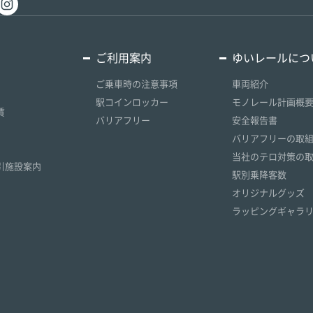
ご利用案内
ゆいレールにつ
ご乗車時の注意事項
車両紹介
駅コインロッカー
モノレール計画概
賃
バリアフリー
安全報告書
）
バリアフリーの取
）
当社のテロ対策の
引施設案内
駅別乗降客数
オリジナルグッズ
ラッピングギャラ