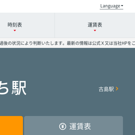
時刻表
運賃表
後の状況により判断いたします。最新の情報は公式Ｘ又は当社HPをご確
小禄駅
小禄駅
小禄駅
奥武山公園駅
奥武山公園駅
奥武山公園駅
ち駅
古島駅
県庁前駅
県庁前駅
県庁前駅
美栄橋駅
美栄橋駅
美栄橋駅
おもろまち駅
おもろまち駅
おもろまち駅
古島駅
古島駅
古島駅
運賃表
首里駅
首里駅
首里駅
石嶺駅
石嶺駅
石嶺駅