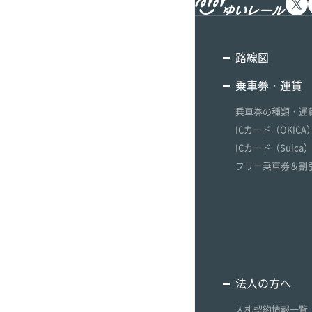
グ
ッ
ズ
路線図
ラ
乗車券・運賃
ッ
ピ
乗車券の種類・運
ン
ICカード（OKICA
グ
ICカード（Suica
ギ
ャ
フリー乗車券＆割
ラ
リ
ー
法人の方へ
入札契約情報一覧