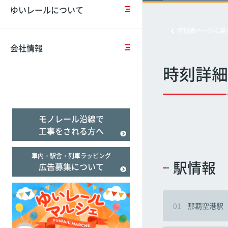
営
の
ー
報
ゆいレールについて
計
お
ド
告
経塚
経塚
経塚
画
知
バ
（Suica）
書
時刻表ページに戻
ら
リ
せ
ア
会社情報
一
フ
バ
フ
般
リ
リ
リ
時刻詳細
事
臨
ー
ア
ー
業
時
乗
フ
遅延証明書
主
ダ
車
リ
行
イ
券
ー
モノレール沿線で
動
ヤ
＆
の
計
の
割
取
工事をされる方へ
画
ご
引
組
案
施
み
車内・駅舎・列車ラッピング
内
設
駅情報
広告募集について
事
案
業
当
内
評
社
価
の
01
那覇空港駅
テ
ロ