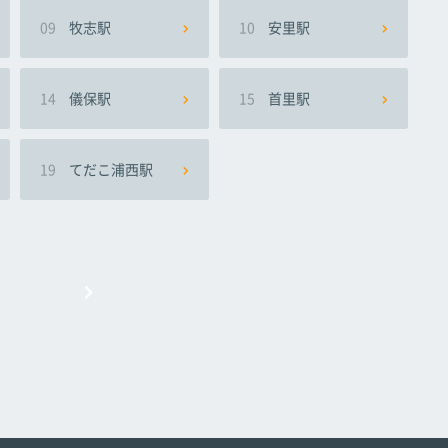
09
牧志駅
10
安里駅
14
儀保駅
15
首里駅
19
てだこ浦西駅