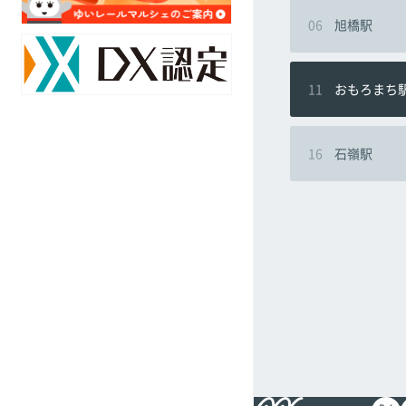
ア
対
06
旭橋駅
ク
策
セ
の
ス
取
マ
11
おもろまち
組
ッ
み
プ
16
石嶺駅
駅
採
別
用
乗
情
降
報
客
数
オ
リ
ジ
ナ
ル