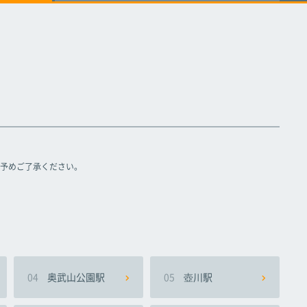
てだこ浦西駅
てだこ浦西駅
てだこ浦西駅
予めご了承ください。
04
奥武山公園駅
05
壺川駅