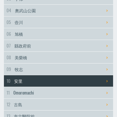
04
奧武山公園
05
壺川
06
旭橋
07
縣政府前
08
美榮橋
09
牧志
10
安里
11
Omoromachi
12
古島
13
市立醫院前