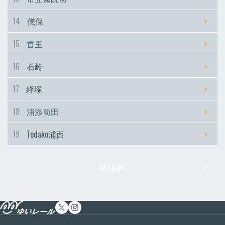
14
儀保
15
首里
16
石岭
17
經塚
18
浦添前田
19
Tedako浦西
路線圖