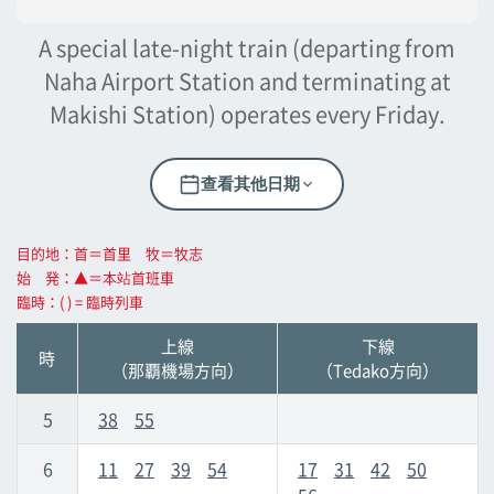
壺川
壺川
A special late-night train (departing from
Naha Airport Station and terminating at
旭橋
旭橋
Makishi Station) operates every Friday.
縣政府前
縣政府前
查看其他日期
美榮橋
美榮橋
目的地：首＝首里 牧＝牧志
始 発：▲＝本站首班車
牧志
牧志
臨時：( ) = 臨時列車
上線
下線
安里
安里
時
（那覇機場方向）
（Tedako方向）
Omoromachi
Omoromachi
5
38
55
6
11
27
39
54
17
31
42
50
古島
古島