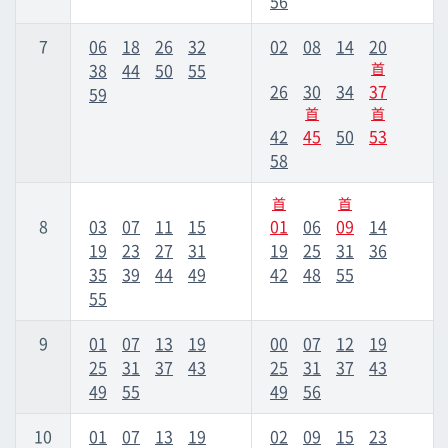
56
7
06
18
26
32
02
08
14
20
市立醫院前
市立醫院前
38
44
50
55
首
26
30
34
37
59
儀保
儀保
首
首
42
45
50
53
58
首里
首里
首
首
8
03
07
11
15
01
06
09
14
石岭
石岭
19
23
27
31
19
25
31
36
35
39
44
49
42
48
55
經塚
經塚
55
9
01
07
13
19
00
07
12
19
浦添前田
浦添前田
25
31
37
43
25
31
37
43
49
55
49
56
Tedako浦西
Tedako浦西
10
01
07
13
19
02
09
15
23