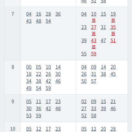
46
52
58
7
04
16
28
36
04
10
15
19
市立醫院前
市立醫院前
43
48
54
首
首
23
27
31
35
儀保
儀保
首
首
39
43
47
51
首
首里
首里
55
59
8
00
05
10
14
04
09
14
20
石岭
石岭
18
22
26
30
26
31
38
45
34
38
42
46
50
57
經塚
經塚
49
54
59
9
05
11
17
23
02
09
15
21
浦添前田
浦添前田
30
36
42
48
27
33
39
46
53
59
52
58
Tedako浦西
Tedako浦西
10
05
12
17
23
05
12
20
28