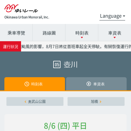
Okinawa Urban Monorail, Inc.
乘車導覽
路線圖
時刻表
車資表
請選擇時間表詳細信息的電台名稱。
請在票價表上選擇電台名稱。
於受到13號颱風的影響，8月7日將從首班車起全天停駛。有關恢復運行
運行狀況
壺川
05
那覇機場
那覇機場
赤嶺
赤嶺
時刻表
車資表
小祿
小祿
奧武山公園
旭橋
奧武山公園
奧武山公園
8/6 (四) 平日