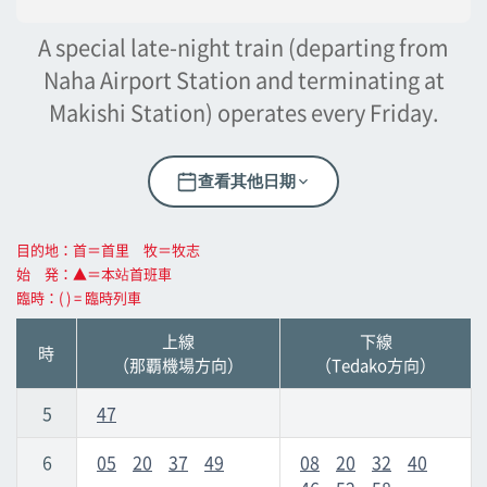
壺川
壺川
A special late-night train (departing from
Naha Airport Station and terminating at
旭橋
旭橋
Makishi Station) operates every Friday.
縣政府前
縣政府前
查看其他日期
美榮橋
美榮橋
目的地：首＝首里 牧＝牧志
始 発：▲＝本站首班車
牧志
牧志
臨時：( ) = 臨時列車
上線
下線
安里
安里
時
（那覇機場方向）
（Tedako方向）
Omoromachi
Omoromachi
5
47
6
05
20
37
49
08
20
32
40
古島
古島