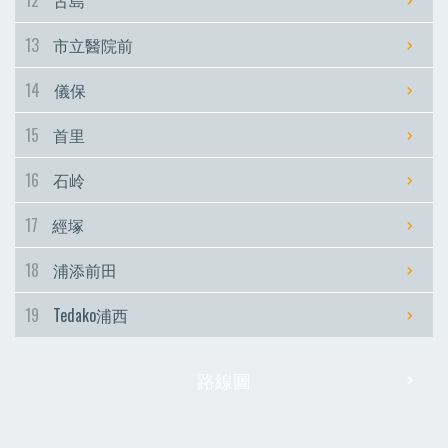
12
古島
13
市立醫院前
14
儀保
15
首里
16
石岭
17
經塚
18
浦添前田
19
Tedako浦西
路線圖