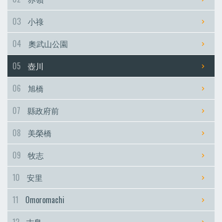
03
小祿
04
奧武山公園
05
壺川
06
旭橋
07
縣政府前
08
美榮橋
09
牧志
10
安里
11
Omoromachi