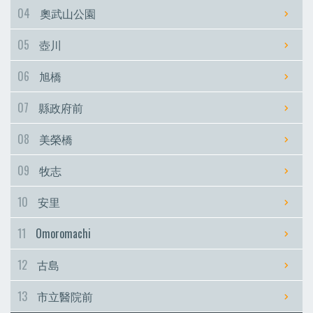
04
奧武山公園
05
壺川
06
旭橋
07
縣政府前
08
美榮橋
09
牧志
10
安里
11
Omoromachi
12
古島
13
市立醫院前