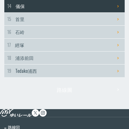
14
儀保
15
首里
16
石岭
17
經塚
18
浦添前田
19
Tedako浦西
路線圖
路線図