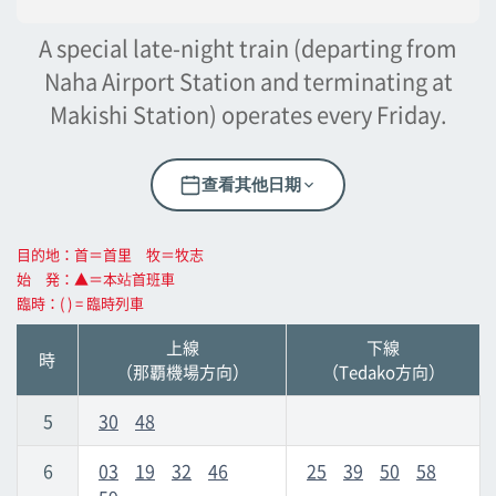
壺川
壺川
A special late-night train (departing from
Naha Airport Station and terminating at
旭橋
旭橋
Makishi Station) operates every Friday.
縣政府前
縣政府前
查看其他日期
美榮橋
美榮橋
目的地：首＝首里 牧＝牧志
始 発：▲＝本站首班車
牧志
牧志
臨時：( ) = 臨時列車
上線
下線
安里
安里
時
（那覇機場方向）
（Tedako方向）
Omoromachi
Omoromachi
5
30
48
6
03
19
32
46
25
39
50
58
古島
古島