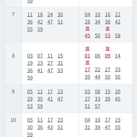
59
7
11
18
24
30
04
10
16
22
市立醫院前
市立醫院前
36
42
47
51
28
34
38
42
55
59
首
首
儀保
儀保
45
50
53
58
首
首
首里
首里
8
03
07
11
15
01
06
09
14
19
23
27
31
首
17
22
27
33
36
41
47
53
石岭
石岭
39
44
50
56
59
經塚
經塚
9
05
11
17
23
03
08
15
20
29
35
41
47
27
33
39
45
53
59
51
57
浦添前田
浦添前田
10
05
11
17
23
04
10
17
23
Tedako浦西
Tedako浦西
30
36
43
51
31
39
47
55
59