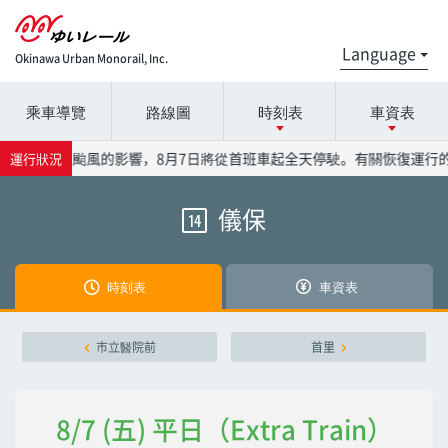
Okinawa Urban Monorail, Inc.
乘車導覽
路線圖
時刻表
車資表
請選擇時間表詳細信息的電台名稱。
請在票價表上選擇電台名稱。
受到13號颱風的影響，8月7日將從首班車起全天停駛。有關恢復運行的
運行狀況
儀保
14
那覇機場
那覇機場
赤嶺
赤嶺
時刻表
車資表
小祿
小祿
市立醫院前
首里
奧武山公園
奧武山公園
8/7 (五) 平日（Extra Train）