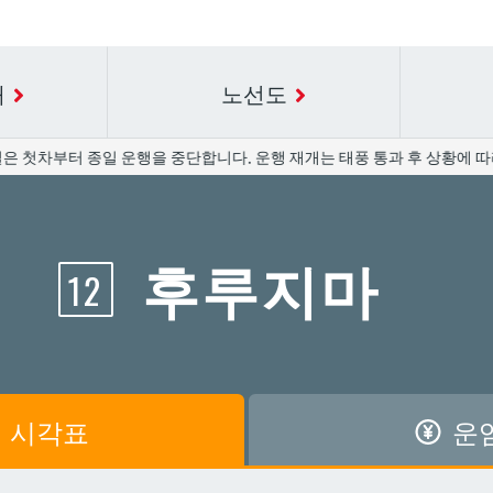
내
노선도
은 첫차부터 종일 운행을 중단합니다. 운행 재개는 태풍 통과 후 상황에 따라
요금표에 대한 자세한 내용은 역 이름을 선택하십시오.
시간표 세부 정보의 방송국 이름을 선택하십시오.
후루지마
12
공항
공항
아카미네
아카미네
가와
가와
아사히바시
아사히바시
시
시
아사토
아사토
시각표
운
원앞
원앞
기보
기보