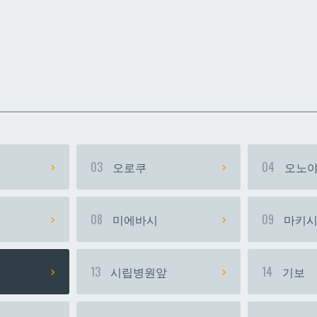
카
카
우라소에마에다
우라소에마에다
03
오로쿠
04
오노야
08
미에바시
09
마키
13
시립병원앞
14
기보