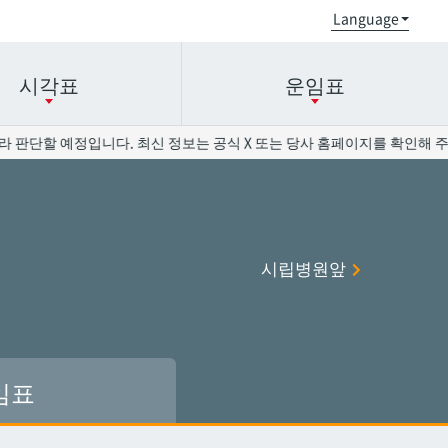
시각표
운임표
 판단할 예정입니다. 최신 정보는 공식 X 또는 당사 홈페이지를 확인해 주십
오로쿠
오로쿠
오노야마공원
오노야마공원
시립병원앞
현청앞
현청앞
미에바시
미에바시
오모로마치
오모로마치
후루지마
후루지마
임표
슈리
슈리
이시미네
이시미네