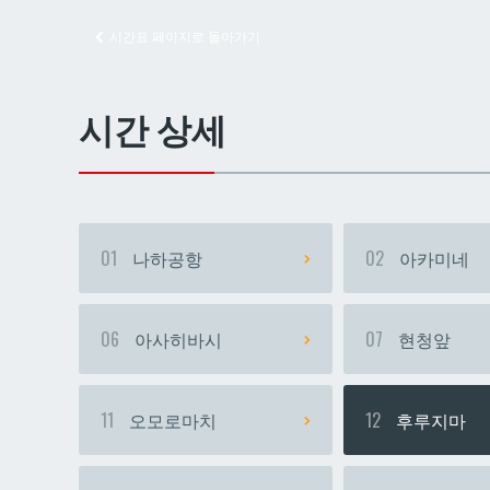
시간표 페이지로 돌아가기
교즈
교즈
시간 상세
01
나하공항
02
아카미네
06
아사히바시
07
현청앞
11
오모로마치
12
후루지마