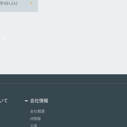
우라니시
いて
会社情報
会社概要
要
IR情報
沿革