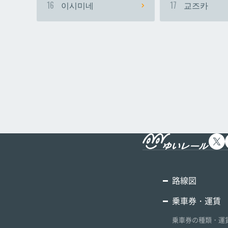
16
이시미네
17
교즈카
路線図
乗車券・運賃
乗車券の種類・運