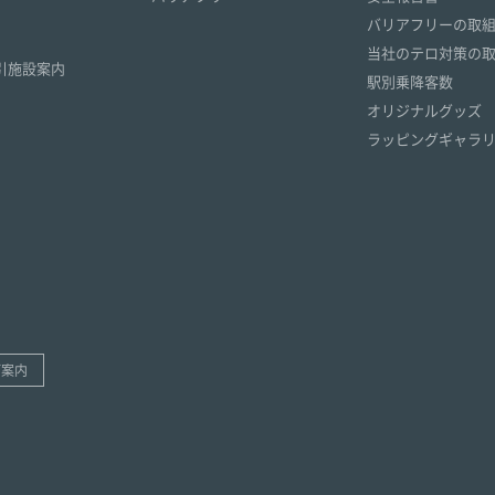
）
バリアフリーの取
）
当社のテロ対策の
引施設案内
駅別乗降客数
オリジナルグッズ
ラッピングギャラ
ご案内