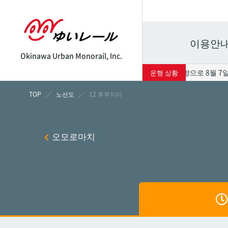
이용안
Okinawa Urban Monorail, Inc.
태풍 13호의 영향으로 8월 7일
운행 상황
시각표
운임표
노선도
12 후루지마
나하
나하
오모로마치
쓰보
쓰보
마키
마키
시립병
시립병