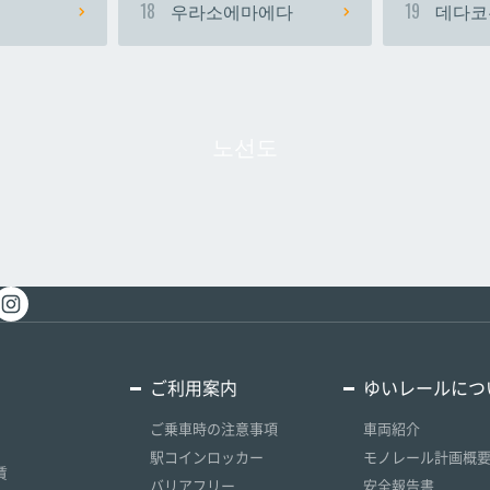
18
우라소에마에다
19
데다코
노선도
ご利用案内
ゆいレールにつ
ご乗車時の注意事項
車両紹介
駅コインロッカー
モノレール計画概
賃
バリアフリー
安全報告書