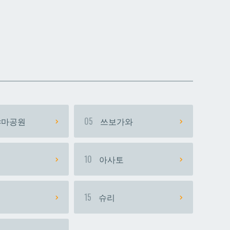
데다코우라니시
데다코우라니시
마공원
05
쓰보가와
시
10
아사토
15
슈리