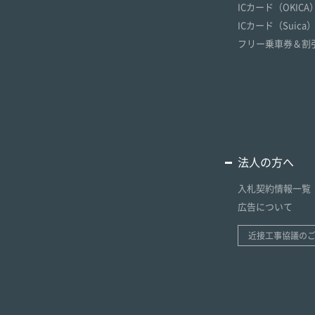
ICカード（OKICA
ICカード（Suica
フリー乗車券＆割
法人の方へ
入札契約情報一覧
広告について
近接工事協議の