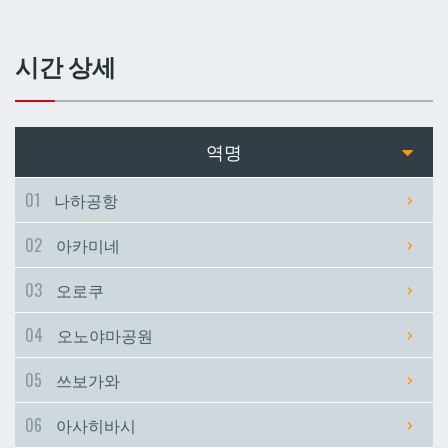
쓰보가와
쓰보가와
시간 상세
아사히바시
아사히바시
현청앞
현청앞
역명
미에바시
미에바시
01
나하공항
02
아카미네
마키시
마키시
03
오로쿠
아사토
아사토
04
오노야마공원
오모로마치
오모로마치
05
쓰보가와
06
아사히바시
후루지마
후루지마