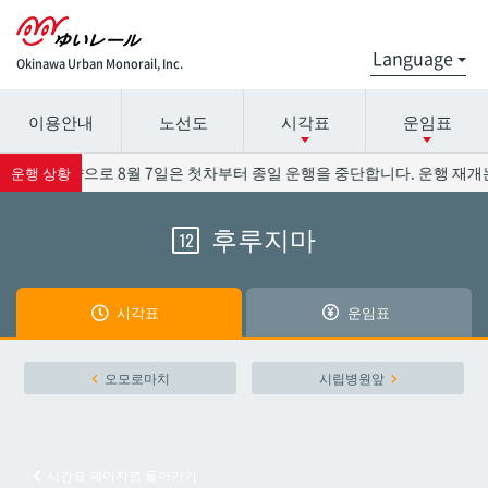
Okinawa Urban Monorail, Inc.
이용안내
노선도
시각표
운임표
시간표 세부 정보의 방송국 이름을 선택하십시오.
요금표에 대한 자세한 내용은 역 이름을 선택하십시오.
13호의 영향으로 8월 7일은 첫차부터 종일 운행을 중단합니다. 운행 재개는
운행 상황
후루지마
12
나하공항
나하공항
아카미네
아카미네
시각표
운임표
오로쿠
오로쿠
오모로마치
시립병원앞
오노야마공원
오노야마공원
시간표 페이지로 돌아가기