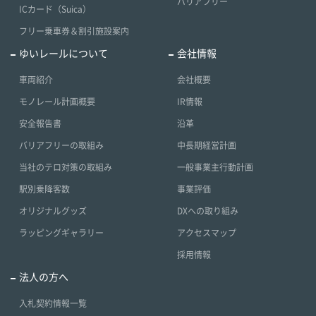
バリアフリー
ICカード（Suica）
フリー乗車券＆割引施設案内
ゆいレールについて
会社情報
車両紹介
会社概要
モノレール計画概要
IR情報
安全報告書
沿革
バリアフリーの取組み
中長期経営計画
当社のテロ対策の取組み
一般事業主行動計画
駅別乗降客数
事業評価
オリジナルグッズ
DXへの取り組み
ラッピングギャラリー
アクセスマップ
採用情報
法人の方へ
入札契約情報一覧