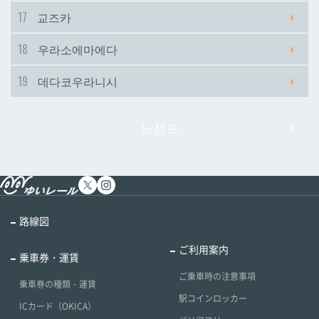
17
교즈카
18
우라소에마에다
19
데다코우라니시
노선도
路線図
ご利用案内
乗車券・運賃
ご乗車時の注意事項
乗車券の種類・運賃
駅コインロッカー
ICカード（OKICA）