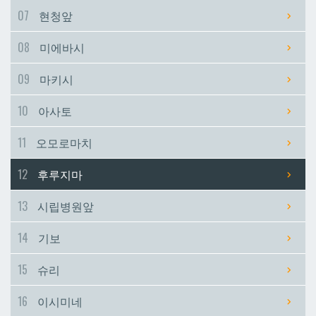
07
현청앞
시립병원앞
시립병원앞
08
미에바시
기보
기보
09
마키시
10
아사토
슈리
슈리
11
오모로마치
이시미네
이시미네
12
후루지마
교즈카
교즈카
13
시립병원앞
14
기보
우라소에마에다
우라소에마에다
15
슈리
데다코우라니시
데다코우라니시
16
이시미네