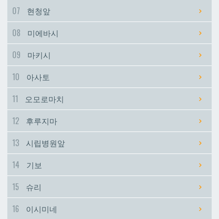
07
현청앞
시립병원앞
시립병원앞
08
미에바시
기보
기보
09
마키시
10
아사토
슈리
슈리
11
오모로마치
이시미네
이시미네
12
후루지마
교즈카
교즈카
13
시립병원앞
14
기보
우라소에마에다
우라소에마에다
15
슈리
데다코우라니시
데다코우라니시
16
이시미네