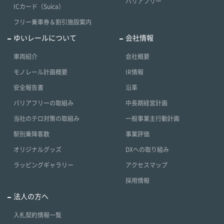
バリアフリー
ICカード（Suica）
フリー乗車券＆割引施設案内
ゆいレールについて
会社情報
車両紹介
会社概要
モノレール計画概要
IR情報
安全報告書
沿革
バリアフリーの取組み
中長期経営計画
当社のテロ対策の取組み
一般事業主行動計画
駅別乗降客数
事業評価
オリジナルグッズ
DXへの取り組み
ラッピングギャラリー
アクセスマップ
採用情報
法人の方へ
入札契約情報一覧