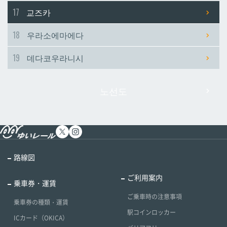
17
교즈카
18
우라소에마에다
19
데다코우라니시
노선도
路線図
ご利用案内
乗車券・運賃
ご乗車時の注意事項
乗車券の種類・運賃
駅コインロッカー
ICカード（OKICA）