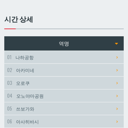
쓰보가와
쓰보가와
시간 상세
아사히바시
아사히바시
현청앞
현청앞
역명
미에바시
미에바시
01
나하공항
02
아카미네
마키시
마키시
03
오로쿠
아사토
아사토
04
오노야마공원
오모로마치
오모로마치
05
쓰보가와
06
아사히바시
후루지마
후루지마