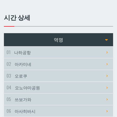
쓰보가와
쓰보가와
시간 상세
아사히바시
아사히바시
현청앞
현청앞
역명
미에바시
미에바시
01
나하공항
02
아카미네
마키시
마키시
03
오로쿠
아사토
아사토
04
오노야마공원
오모로마치
오모로마치
05
쓰보가와
06
아사히바시
후루지마
후루지마