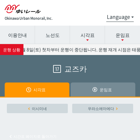
Okinawa Urban Monorail, Inc.
이용안내
노선도
시각표
운임표
시간표 세부 정보의 방송국 이름을 선택하십시오.
요금표에 대한 자세한 내용은 역 이름을 선택하십시오.
향으로 8월 8일(토) 첫차부터 운행이 중단됩니다. 운행 재개 시점은 태풍
운행 상황
교즈카
17
나하공항
나하공항
아카미네
아카미네
시각표
운임표
오로쿠
오로쿠
이시미네
우라소에마에다
오노야마공원
오노야마공원
시간표 페이지로 돌아가기