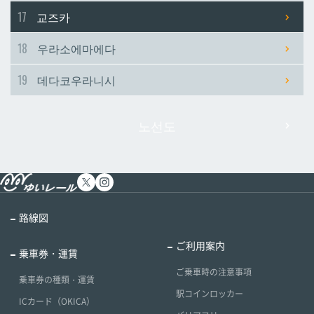
17
교즈카
18
우라소에마에다
19
데다코우라니시
노선도
路線図
ご利用案内
乗車券・運賃
ご乗車時の注意事項
乗車券の種類・運賃
駅コインロッカー
ICカード（OKICA）