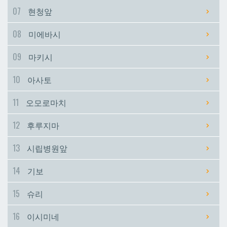
07
현청앞
시립병원앞
시립병원앞
08
미에바시
기보
기보
09
마키시
10
아사토
슈리
슈리
11
오모로마치
이시미네
이시미네
12
후루지마
교즈카
교즈카
13
시립병원앞
14
기보
우라소에마에다
우라소에마에다
15
슈리
데다코우라니시
데다코우라니시
16
이시미네