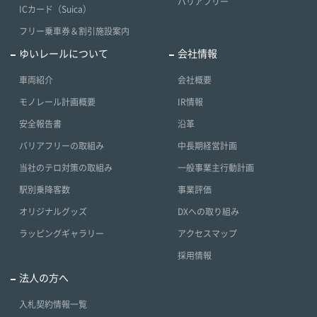
バリアフリー
ICカード（Suica）
フリー乗車券＆割引施設案内
ゆいレールについて
会社情報
車両紹介
会社概要
モノレール計画概要
IR情報
安全報告書
沿革
バリアフリーの取組み
中長期経営計画
当社のテロ対策の取組み
一般事業主行動計画
駅別乗降客数
事業評価
オリジナルグッズ
DXへの取り組み
ラッピングギャラリー
アクセスマップ
採用情報
法人の方へ
入札契約情報一覧