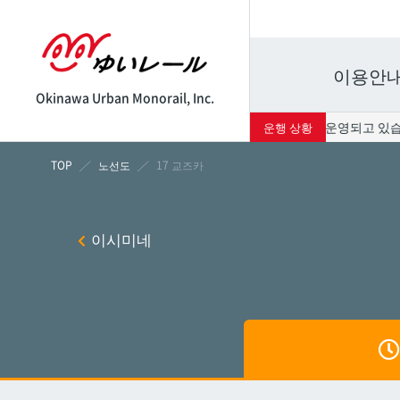
이용안
Okinawa Urban Monorail, Inc.
현재 서비스는 정상적으로 운영되고 있습니다. 
운행 상황
시각표
운임표
노선도
17 교즈카
나하
나하
이시미네
쓰보
쓰보
마키
마키
시립병
시립병