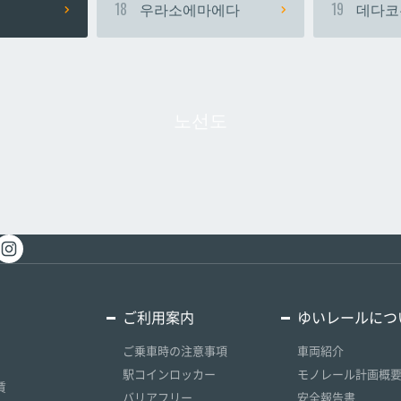
18
우라소에마에다
19
데다코
노선도
ご利用案内
ゆいレールにつ
ご乗車時の注意事項
車両紹介
駅コインロッカー
モノレール計画概
賃
バリアフリー
安全報告書