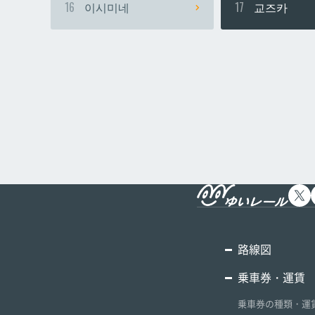
16
이시미네
17
교즈카
路線図
乗車券・運賃
乗車券の種類・運