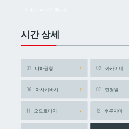
시간표 페이지로 돌아가기
교즈
교즈
시간 상세
01
나하공항
02
아카미네
06
아사히바시
07
현청앞
11
오모로마치
12
후루지마