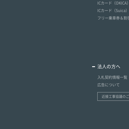
ICカード（OKICA
ICカード（Suica
フリー乗車券＆割
法人の方へ
入札契約情報一覧
広告について
近接工事協議の