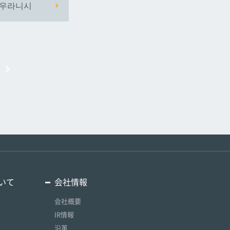
우라니시
いて
会社情報
会社概要
要
IR情報
沿革