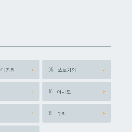
데다코우라니시
데다코우라니시
마공원
05
쓰보가와
시
10
아사토
15
슈리