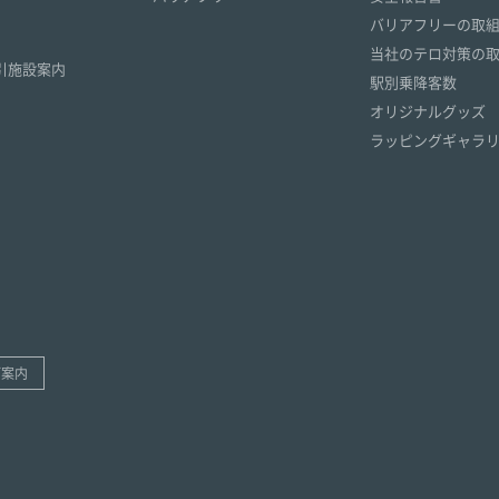
）
バリアフリーの取
）
当社のテロ対策の
引施設案内
駅別乗降客数
オリジナルグッズ
ラッピングギャラ
ご案内