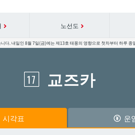
내
노선도
내일인 8월 7일(금)에는 제13호 태풍의 영향으로 첫차부터 하루 종일 운
요금표에 대한 자세한 내용은 역 이름을 선택하십시오.
시간표 세부 정보의 방송국 이름을 선택하십시오.
교즈카
17
공항
공항
아카미네
아카미네
가와
가와
아사히바시
아사히바시
시
시
아사토
아사토
시각표
운
원앞
원앞
기보
기보