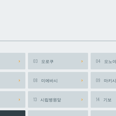
카
카
우라소에마에다
우라소에마에다
03
오로쿠
04
오노야
08
미에바시
09
마키
13
시립병원앞
14
기보