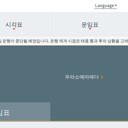
시각표
운임표
행이 중단될 예정입니다. 운행 재개 시점은 태풍 통과 후의 상황을 고려하여
오로쿠
오로쿠
오노야마공원
오노야마공원
우라소에마에다
현청앞
현청앞
미에바시
미에바시
오모로마치
오모로마치
후루지마
후루지마
임표
슈리
슈리
이시미네
이시미네