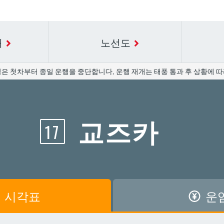
내
노선도
은 첫차부터 종일 운행을 중단합니다. 운행 재개는 태풍 통과 후 상황에 따라
요금표에 대한 자세한 내용은 역 이름을 선택하십시오.
시간표 세부 정보의 방송국 이름을 선택하십시오.
교즈카
17
공항
공항
아카미네
아카미네
가와
가와
아사히바시
아사히바시
시
시
아사토
아사토
시각표
운
원앞
원앞
기보
기보