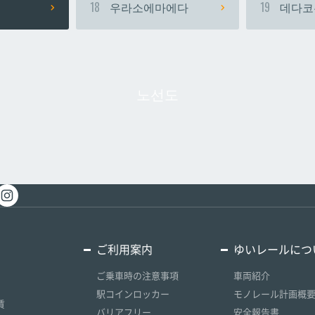
18
우라소에마에다
19
데다코
노선도
ご利用案内
ゆいレールにつ
ご乗車時の注意事項
車両紹介
駅コインロッカー
モノレール計画概
賃
バリアフリー
安全報告書