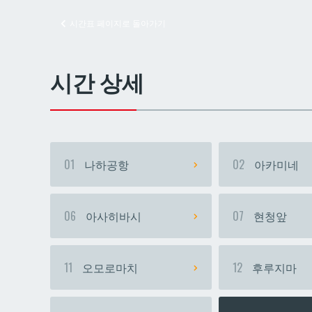
시간표 페이지로 돌아가기
교즈
교즈
시간 상세
01
나하공항
02
아카미네
06
아사히바시
07
현청앞
11
오모로마치
12
후루지마