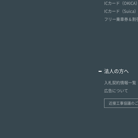
ICカード（OKICA
ICカード（Suica
フリー乗車券＆割
法人の方へ
入札契約情報一覧
広告について
近接工事協議の