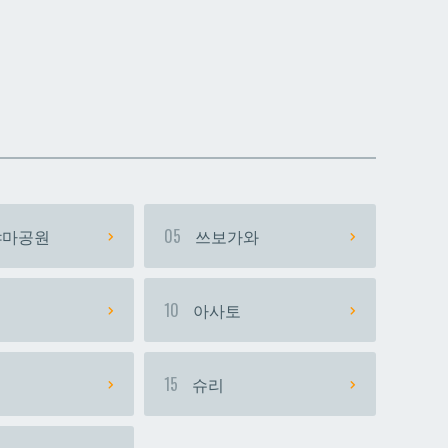
데다코우라니시
데다코우라니시
마공원
05
쓰보가와
시
10
아사토
15
슈리