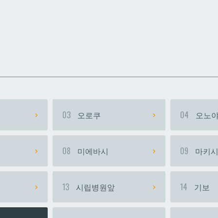
카
카
우라소에마에다
우라소에마에다
03
오로쿠
04
오노야
08
미에바시
09
마키
13
시립병원앞
14
기보