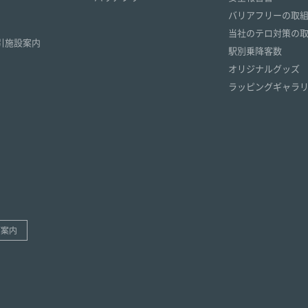
）
バリアフリーの取
）
当社のテロ対策の
引施設案内
駅別乗降客数
オリジナルグッズ
ラッピングギャラ
ご案内