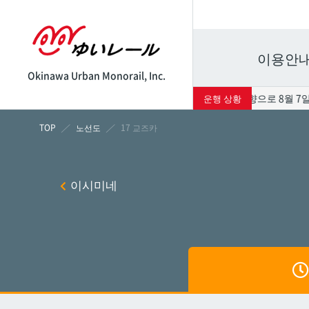
이용안
Okinawa Urban Monorail, Inc.
태풍 13호의 영향으로 8월 7일
운행 상황
시각표
운임표
노선도
17 교즈카
나하
나하
이시미네
쓰보
쓰보
마키
마키
시립병
시립병