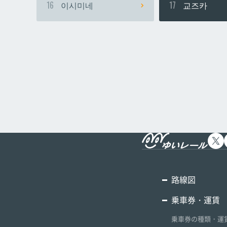
16
이시미네
17
교즈카
路線図
乗車券・運賃
乗車券の種類・運