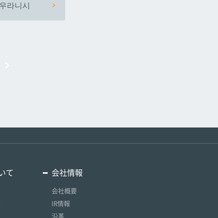
우라니시
いて
会社情報
会社概要
要
IR情報
沿革