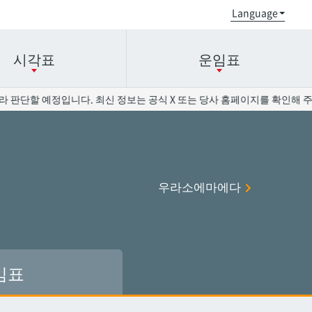
시각표
운임표
 판단할 예정입니다. 최신 정보는 공식 X 또는 당사 홈페이지를 확인해 주십
오로쿠
오로쿠
오노야마공원
오노야마공원
우라소에마에다
현청앞
현청앞
미에바시
미에바시
오모로마치
오모로마치
후루지마
후루지마
임표
슈리
슈리
이시미네
이시미네