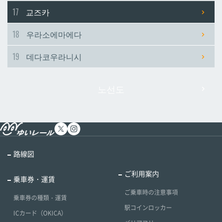
17
교즈카
18
우라소에마에다
19
데다코우라니시
노선도
路線図
ご利用案内
乗車券・運賃
ご乗車時の注意事項
乗車券の種類・運賃
駅コインロッカー
ICカード（OKICA）