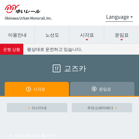
Okinawa Urban Monorail, Inc.
이용안내
노선도
시각표
운임표
시간표 세부 정보의 방송국 이름을 선택하십시오.
요금표에 대한 자세한 내용은 역 이름을 선택하십시오.
평상대로 운전하고 있습니다.
운행 상황
교즈카
17
나하공항
나하공항
아카미네
아카미네
시각표
운임표
오로쿠
오로쿠
이시미네
우라소에마에다
오노야마공원
오노야마공원
시간표 페이지로 돌아가기