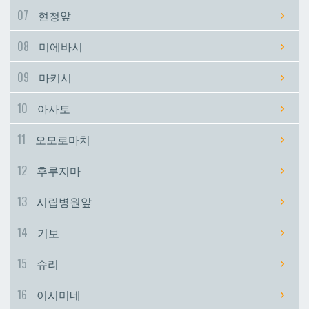
07
현청앞
시립병원앞
시립병원앞
08
미에바시
기보
기보
09
마키시
10
아사토
슈리
슈리
11
오모로마치
이시미네
이시미네
12
후루지마
교즈카
교즈카
13
시립병원앞
14
기보
우라소에마에다
우라소에마에다
15
슈리
데다코우라니시
데다코우라니시
16
이시미네