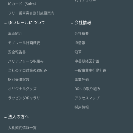
バリアフリー
ICカード（Suica）
フリー乗車券＆割引施設案内
ゆいレールについて
会社情報
車両紹介
会社概要
モノレール計画概要
IR情報
安全報告書
沿革
バリアフリーの取組み
中長期経営計画
当社のテロ対策の取組み
一般事業主行動計画
駅別乗降客数
事業評価
オリジナルグッズ
DXへの取り組み
ラッピングギャラリー
アクセスマップ
採用情報
法人の方へ
入札契約情報一覧