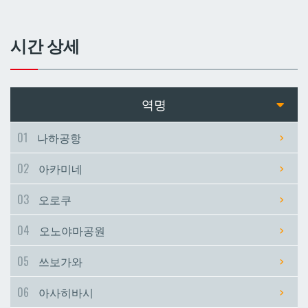
쓰보가와
쓰보가와
시간 상세
아사히바시
아사히바시
현청앞
현청앞
역명
미에바시
미에바시
01
나하공항
02
아카미네
마키시
마키시
03
오로쿠
아사토
아사토
04
오노야마공원
오모로마치
오모로마치
05
쓰보가와
06
아사히바시
후루지마
후루지마